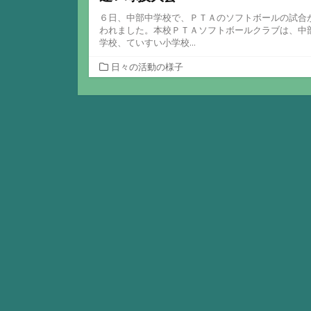
６日、中部中学校で、ＰＴＡのソフトボールの試合
われました。本校ＰＴＡソフトボールクラブは、中
学校、ていすい小学校...
カ
日々の活動の様子
テ
ゴ
リ
ー