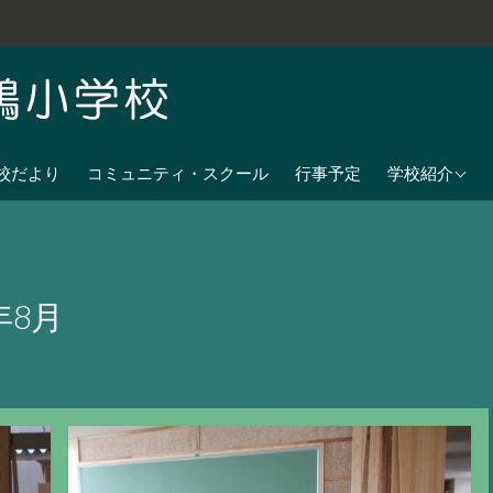
学校教育目標
校だより
コミュニティ・スクール
行事予定
学校紹介
七夕伝説の残
沿革
校歌
年8月
児童数
日課表
交通アクセス