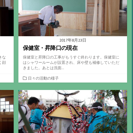
2017年8月23日
保健室・昇降口の現在
きな
保健室と昇降口の工事がもうすぐ終わります。保健室に
く顔
はシャワールームが設置され、床や壁も補修していただ
きました。あとは洗面...
カ
日々の活動の様子
テ
ゴ
リ
ー