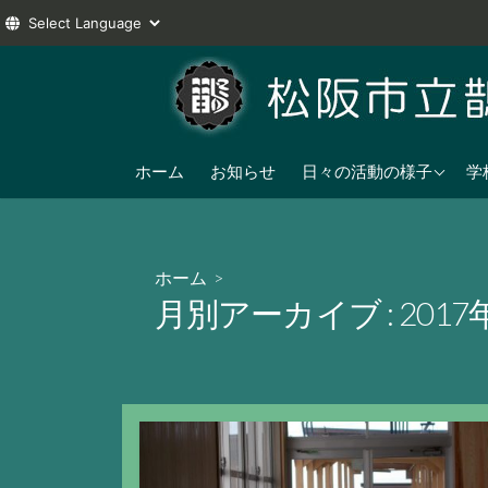
コ
ン
テ
ン
2025年度
ツ
ホーム
お知らせ
日々の活動の様子
学
へ
2024年度
ス
2023年度
キ
ホーム
>
ッ
月別アーカイブ :
2017
プ