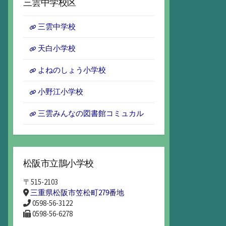
三雲中学校区
イ
ブ
三雲中学校
天白小学校
よねのしょう小学校
小野江小学校
三雲みんなの図書館コミュカル
松阪市立鵲小学校
〒515-2103
三重県松阪市笠松町279番地
0598-56-3122
0598-56-6278