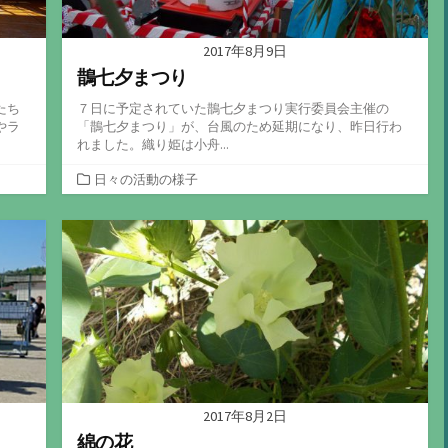
2017年8月9日
鵲七夕まつり
たち
７日に予定されていた鵲七夕まつり実行委員会主催の
やラ
「鵲七夕まつり」が、台風のため延期になり、昨日行わ
れました。織り姫は小舟...
カ
日々の活動の様子
テ
ゴ
リ
ー
2017年8月2日
綿の花