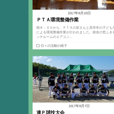
2017年8月20日
ＰＴＡ環境整備作業
朝８：００から、ＰＴＡの皆さんと高学年の子ども
による環境整備作業が行われました。校舎の窓ふき
ンチルームのエアコン...
カ
日々の活動の様子
テ
ゴ
リ
ー
2017年8月7日
連Ｐ球技大会