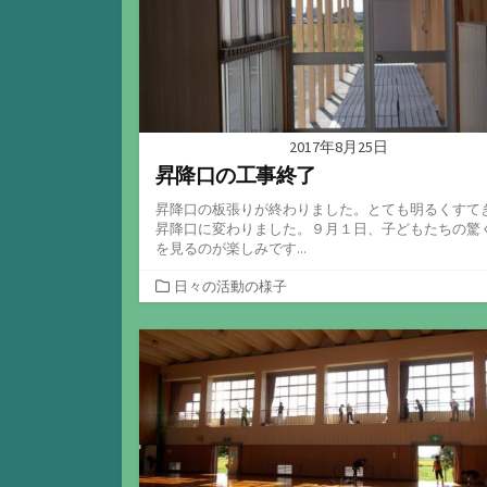
2017年8月25日
昇降口の工事終了
昇降口の板張りが終わりました。とても明るくすて
昇降口に変わりました。９月１日、子どもたちの驚
を見るのが楽しみです...
カ
日々の活動の様子
テ
ゴ
リ
ー