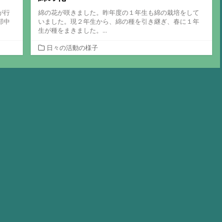
が行
綿の花が咲きました。昨年度の１年生も綿の栽培をして
部中
いました。現２年生から、綿の種を引き継ぎ、春に１年
生が種をまきました。...
カ
日々の活動の様子
テ
ゴ
リ
ー