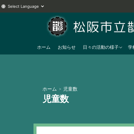
コ
ン
テ
ン
2025年度
ツ
ホーム
お知らせ
日々の活動の様子
学
へ
2024年度
ス
2023年度
キ
ッ
プ
ホーム
> 児童数
児童数