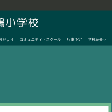
学校教育目標
校だより
コミュニティ・スクール
行事予定
学校紹介
七夕伝説の残
沿革
校歌
児童数
日課表
交通アクセス