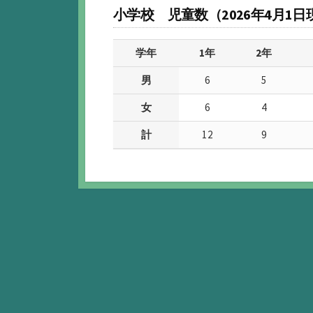
小学校 児童数（2026年4月1日
学年
1年
2年
男
6
5
女
6
4
計
12
9