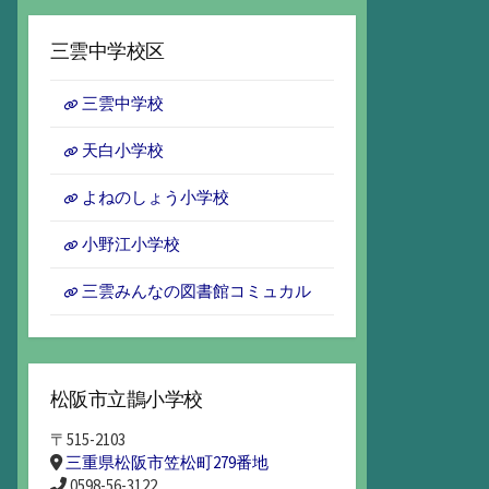
ー
カ
三雲中学校区
イ
ブ
三雲中学校
天白小学校
よねのしょう小学校
小野江小学校
三雲みんなの図書館コミュカル
松阪市立鵲小学校
〒515-2103
三重県松阪市笠松町279番地
0598-56-3122