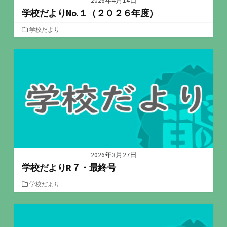
2026年4月14日
学校だよりNo.１（２０２６年度）
カ
学校だより
テ
ゴ
リ
ー
2026年3月27日
学校だよりR７・最終号
カ
学校だより
テ
ゴ
リ
ー