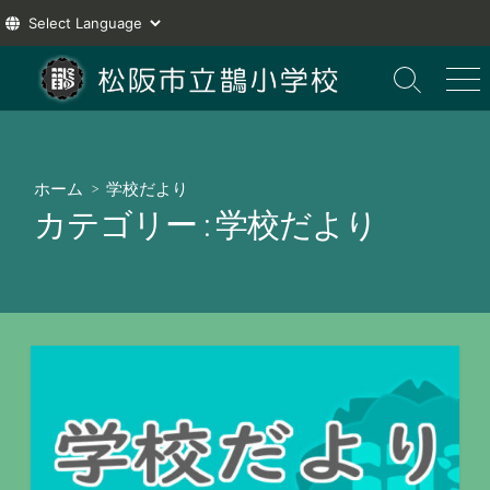
コ
ン
検
メ
索
ニ
テ
切
ュ
ン
り
ー
ツ
替
ホーム
> 学校だより
え
へ
カテゴリー :
学校だより
ス
キ
ッ
プ