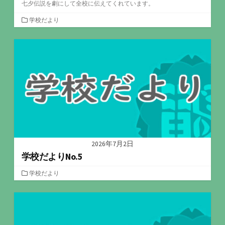
七夕伝説を劇にして全校に伝えてくれています。
カ
学校だより
テ
ゴ
リ
ー
2026年7月2日
学校だよりNo.5
カ
学校だより
テ
ゴ
リ
ー