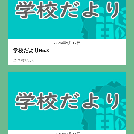
2026年5月12日
学校だよりNo.3
カ
学校だより
テ
ゴ
リ
ー