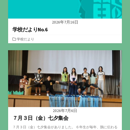
2026年7月16日
学校だよりNo.6
カ
学校だより
テ
ゴ
リ
ー
2026年7月6日
７月３日（金）七夕集会
７月３日（金）七夕集会がありました。 ６年生が毎年、鵲に伝わる