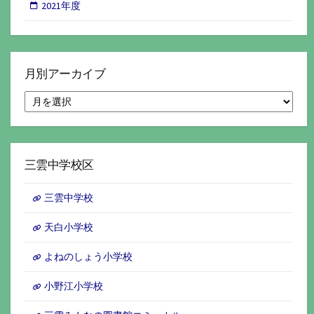
2021年度
月別アーカイブ
月
別
ア
ー
カ
イ
三雲中学校区
ブ
三雲中学校
天白小学校
よねのしょう小学校
小野江小学校