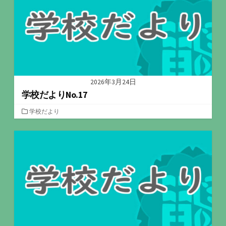
2026年3月24日
学校だよりNo.17
カ
学校だより
テ
ゴ
リ
ー