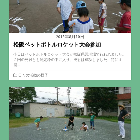
2019年8月10日
松阪ペットボトルロケット大会参加
今日はペットボトルロケット大会が松阪県営球場で行われました。
２回の発射とも測定枠の中に入り、発射は成功しました。特に１
回...
カ
日々の活動の様子
テ
ゴ
リ
ー