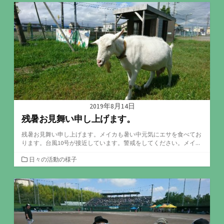
ゴ
リ
ー
2019年8月14日
残暑お見舞い申し上げます。
残暑お見舞い申し上げます。メイカも暑い中元気にエサを食べてお
ります。台風10号が接近しています。警戒をしてください。メイ...
カ
日々の活動の様子
テ
ゴ
リ
ー