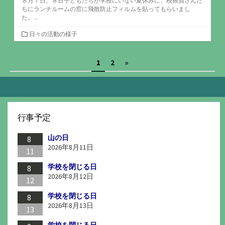
８月７日、８日子どもたちが学校にいない夏休みに、校務員さんた
ちにランチルームの窓に飛散防止フィルムを貼ってもらいまし
た。...
カ
日々の活動の様子
テ
ゴ
投
1
2
»
リ
ー
稿
の
ペ
行事予定
ー
山の日
ジ
8
2026年8月11日
11
送
学校を閉じる日
8
り
2026年8月12日
12
学校を閉じる日
8
2026年8月13日
13
学校を閉じる日