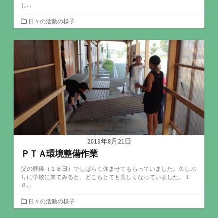
し...
カ
日々の活動の様子
テ
ゴ
リ
ー
2019年8月21日
ＰＴＡ環境整備作業
父の葬儀（１８日）でしばらく休ませてもらっていました。久しぶ
りに学校に来てみると、どこもとても美しくなっていました。１
８...
カ
日々の活動の様子
テ