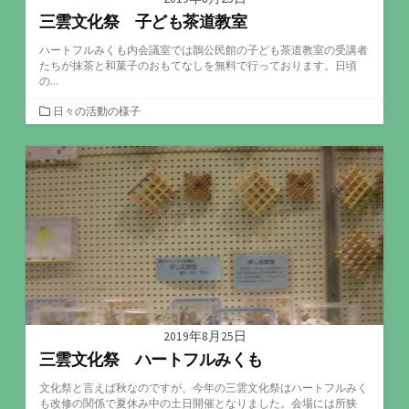
三雲文化祭 子ども茶道教室
ハートフルみくも内会議室では鵲公民館の子ども茶道教室の受講者
たちが抹茶と和菓子のおもてなしを無料で行っております。日頃
の...
カ
日々の活動の様子
テ
ゴ
リ
ー
2019年8月25日
三雲文化祭 ハートフルみくも
文化祭と言えば秋なのですが、今年の三雲文化祭はハートフルみく
も改修の関係で夏休み中の土日開催となりました。会場には所狭