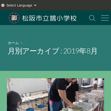
コ
ン
検
メ
索
ニ
テ
切
ュ
ン
り
ー
ツ
替
ホーム
>
え
へ
月別アーカイブ :
2019年8月
ス
キ
ッ
プ