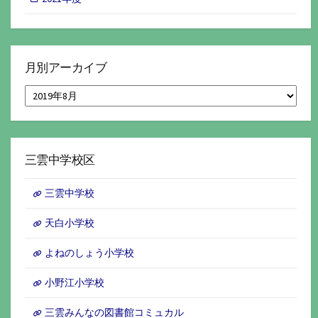
月別アーカイブ
月
別
ア
ー
カ
イ
三雲中学校区
ブ
三雲中学校
天白小学校
よねのしょう小学校
小野江小学校
三雲みんなの図書館コミュカル