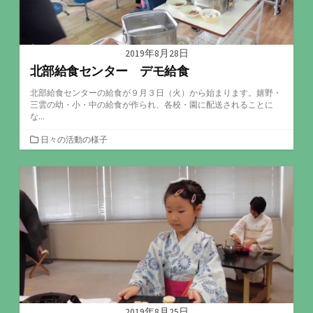
2019年8月28日
北部給食センター デモ給食
北部給食センターの給食が９月３日（火）から始まります。嬉野・
三雲の幼・小・中の給食が作られ、各校・園に配送されることに
な...
カ
日々の活動の様子
テ
ゴ
リ
ー
2019年8月25日