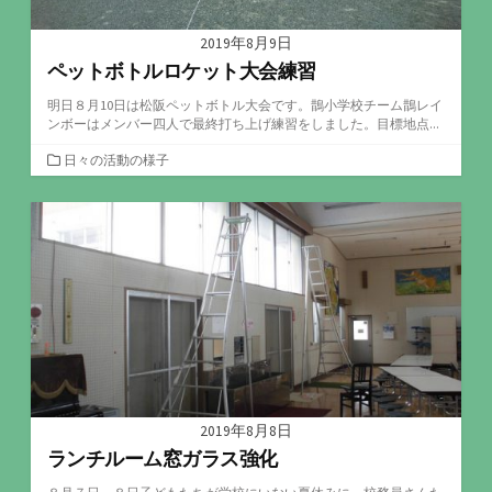
2019年8月9日
ペットボトルロケット大会練習
明日８月10日は松阪ペットボトル大会です。鵲小学校チーム鵲レイ
ンボーはメンバー四人で最終打ち上げ練習をしました。目標地点...
カ
日々の活動の様子
テ
ゴ
リ
ー
2019年8月8日
ランチルーム窓ガラス強化