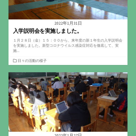
2022年1月31日
入学説明会を実施しました。
１月２８日（金）１５：００から、来年度の新１年生の入学説明会
を実施しました。新型コロナウイルス感染症対応を徹底して、実
施...
カ
日々の活動の様子
テ
ゴ
リ
ー
2022年1月27日