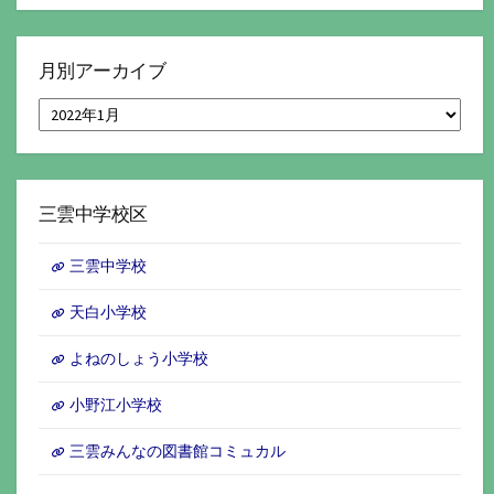
月別アーカイブ
月
別
ア
ー
カ
イ
三雲中学校区
ブ
三雲中学校
天白小学校
よねのしょう小学校
小野江小学校
三雲みんなの図書館コミュカル