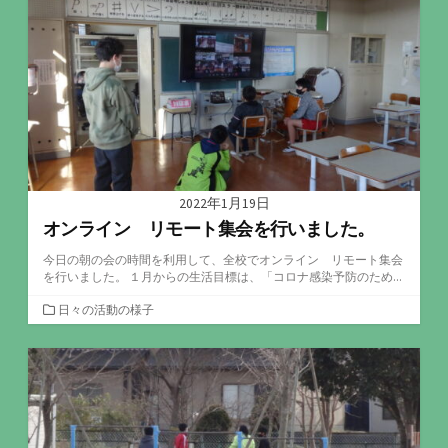
リ
ー
2022年1月19日
オンライン リモート集会を行いました。
今日の朝の会の時間を利用して、全校でオンライン リモート集会
を行いました。 １月からの生活目標は、「コロナ感染予防のため...
カ
日々の活動の様子
テ
ゴ
リ
ー