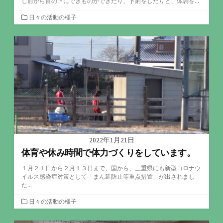
し前から目の下にできものができたり、下痢をしたりと、体調を...
カ
日々の活動の様子
テ
ゴ
リ
ー
2022年1月21日
体育や休み時間で体力づくりをしています。
１月２１日から２月１３日まで、国から、三重県にも新型コロナウ
イルス感染症対策として「まん延防止等重点措置」が出されまし
た...
カ
日々の活動の様子
テ
ゴ