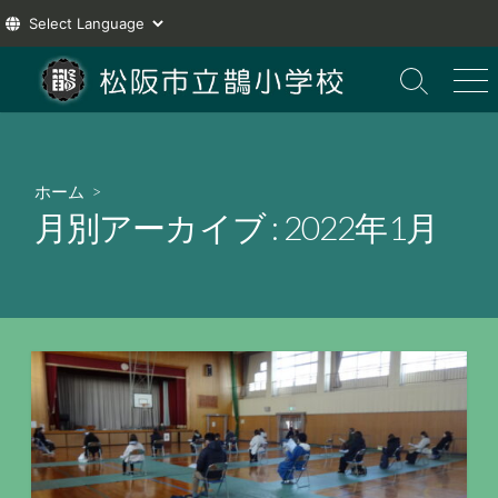
コ
ン
検
メ
索
ニ
テ
切
ュ
ン
り
ー
ツ
替
ホーム
>
え
へ
月別アーカイブ :
2022年1月
ス
キ
ッ
プ