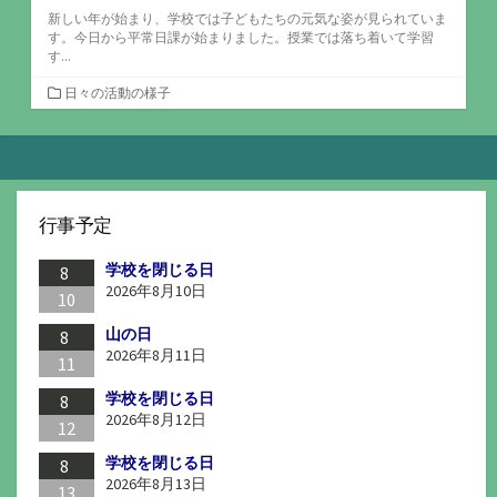
新しい年が始まり、学校では子どもたちの元気な姿が見られていま
す。今日から平常日課が始まりました。授業では落ち着いて学習
す...
カ
日々の活動の様子
テ
ゴ
リ
ー
行事予定
学校を閉じる日
8
2026年8月10日
10
山の日
8
2026年8月11日
11
学校を閉じる日
8
2026年8月12日
12
学校を閉じる日
8
2026年8月13日
13