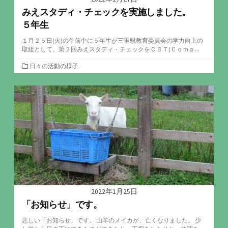
みえスタディ・チェックを実施しました。
５年生
１月２５日(火)の午前中に５年生が三重県教育委員会の学力向上の
取組として、第２回みえスタディ・チェックをＣＢＴ(Ｃｏｍｐ...
カ
日々の活動の様子
テ
ゴ
リ
ー
2022年1月25日
「お知らせ」です。
悲しい「お知らせ」です。 山羊のメイカが、亡くなりました。 少