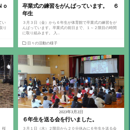
Ｎｏ
卒業式の練習をがんばっています。 ６
年生
てい
３月３日（金）から６年生が体育館で卒業式の練習をが
取り
んばっています。卒業式の前日まで、１～２限目の時間
に取り組みます。 入...
カ
日々の活動の様子
テ
ゴ
リ
ー
2023年3月2日
６年生を送る会を行いました。
、桜
３月１日（水）２限目から２０分休みに６年生を送る会