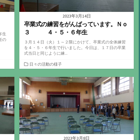
2023年3月14日
卒業式の練習をがんばっています。Ｎｏ
３ ４・５・６年生
年生
任の
３月１４日（火）１～２限にかけて、卒業式の全体練習
を４・５・６年生で行いました。今日は、１７日の卒業
式当日と同じように練...
カ
日々の活動の様子
テ
ゴ
リ
ー
2023年3月8日