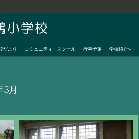
学校教育目標
校だより
コミュニティ・スクール
行事予定
学校紹介
七夕伝説の残
沿革
校歌
年3月
児童数
日課表
交通アクセス