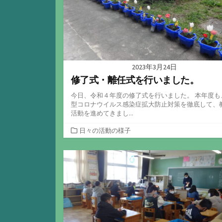
2023年3月24日
修了式・離任式を行いました。
今日、令和４年度の修了式を行いました。 本年度も
型コロナウイルス感染症拡大防止対策を徹底して、
活動を進めてきまし...
カ
日々の活動の様子
テ
ゴ
リ
ー