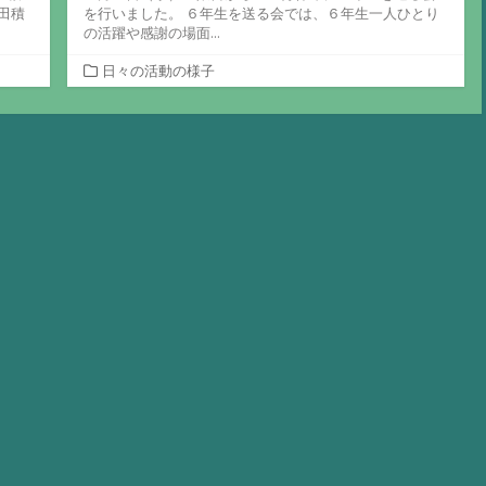
田積
を行いました。 ６年生を送る会では、６年生一人ひとり
の活躍や感謝の場面...
カ
日々の活動の様子
テ
ゴ
リ
ー