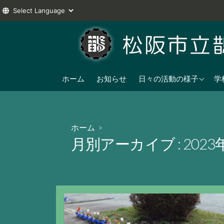
コ
ン
テ
ン
2025年度
ツ
ホーム
お知らせ
日々の活動の様子
学
へ
2024年度
ス
2023年度
キ
ホーム
>
ッ
月別アーカイブ :
2023
プ