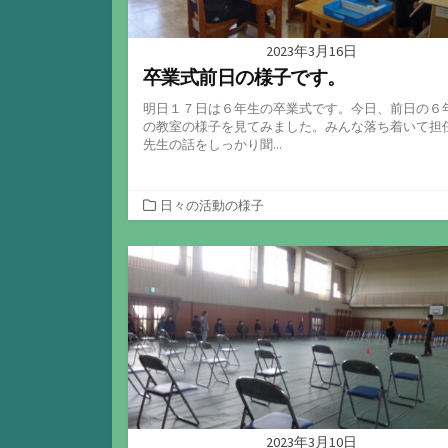
2023年3月16日
卒業式前日の様子です。
明日１７日は６年生の卒業式です。今日、前日の６
の教室の様子を見てみました。みんな落ち着いて担
先生の話をしっかり聞...
カ
日々の活動の様子
テ
ゴ
リ
ー
2023年3月10日