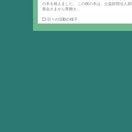
の木を植えました。 この桜の木は、公益財団法人原
善会さまから寄贈さ...
カ
日々の活動の様子
テ
ゴ
リ
ー