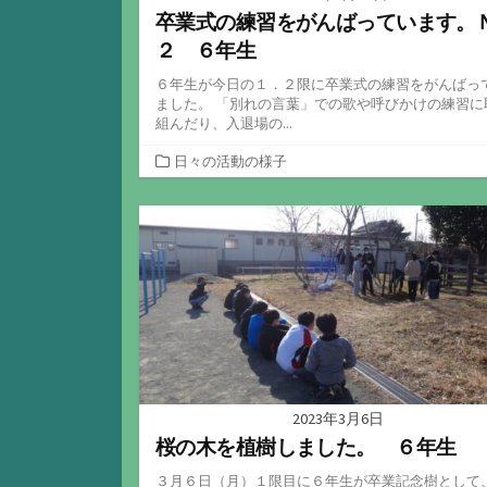
卒業式の練習をがんばっています。
２ ６年生
６年生が今日の１．２限に卒業式の練習をがんばっ
ました。 「別れの言葉」での歌や呼びかけの練習に
組んだり、入退場の...
カ
日々の活動の様子
テ
ゴ
リ
ー
2023年3月6日
桜の木を植樹しました。 ６年生
３月６日（月）１限目に６年生が卒業記念樹として