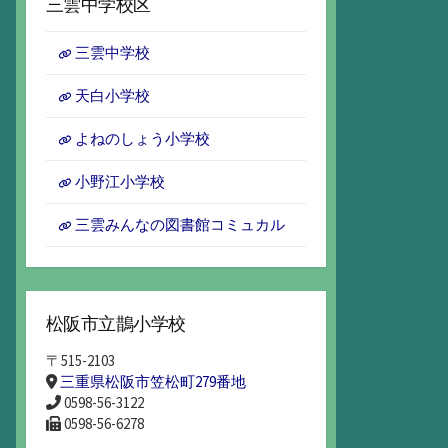
三雲中学校区
イ
ブ
三雲中学校
天白小学校
よねのしょう小学校
小野江小学校
三雲みんなの図書館コミュカル
松阪市立鵲小学校
〒515-2103
三重県松阪市笠松町279番地
0598-56-3122
0598-56-6278