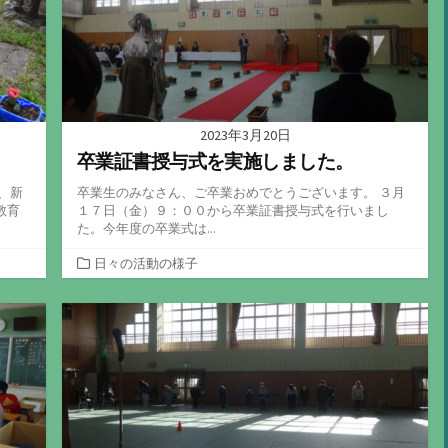
2023年3月20日
卒業証書授与式を実施しました。
、新
卒業生のみなさん、ご卒業おめでとうございます。 ３月
教育
１７日（金）９：００から卒業証書授与式を行いまし
た。今年度の卒業式は...
カ
日々の活動の様子
テ
ゴ
リ
ー