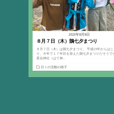
2025年8月8日
８月７日（木）鵲七夕まつり
８月７日（木）は鵲七夕まつり。 平成19年からはじ
り、今年で１７年目を迎えた鵲七夕まつりだそうで
星合神社（はて神...
カ
日々の活動の様子
テ
ゴ
リ
ー