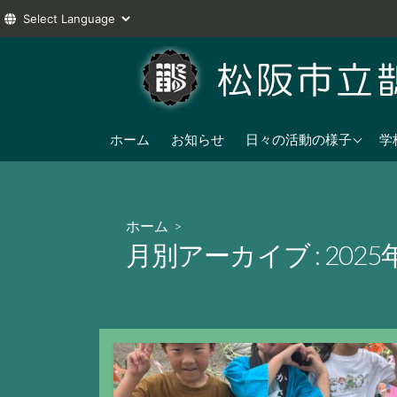
コ
ン
テ
ン
2025年度
ツ
ホーム
お知らせ
日々の活動の様子
学
へ
2024年度
ス
2023年度
キ
ホーム
>
ッ
月別アーカイブ :
2025
プ