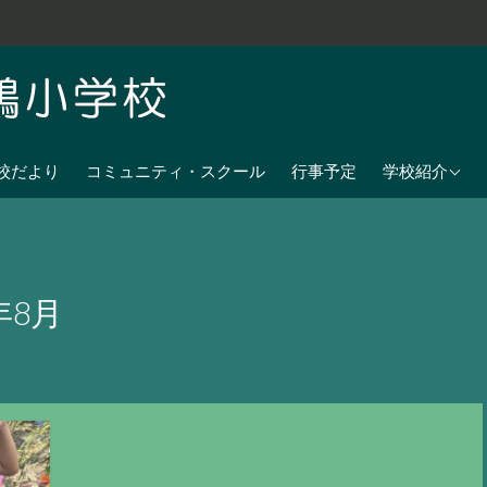
学校教育目標
校だより
コミュニティ・スクール
行事予定
学校紹介
七夕伝説の残
沿革
校歌
年8月
児童数
日課表
交通アクセス