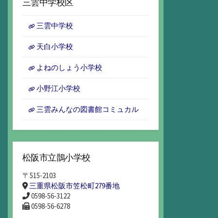
三雲中学校区
イ
ブ
三雲中学校
天白小学校
よねのしょう小学校
小野江小学校
三雲みんなの図書館コミュカル
松阪市立鵲小学校
〒515-2103
三重県松阪市笠松町279番地
0598-56-3122
0598-56-6278