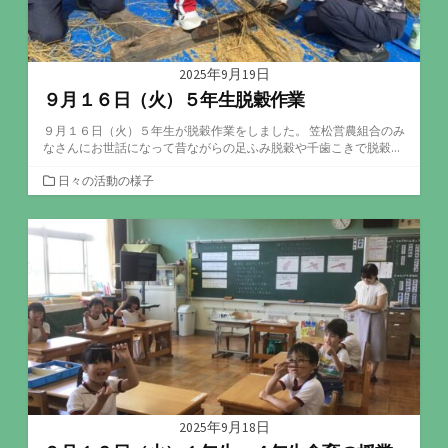
2025年9月19日
９月１６日（火）５年生脱穀作業
９月１６日（火）５年生が脱穀作業をしました。 笠松営農組合のみ
なさんにお世話になって昔ながらの足ふみ脱穀や千歯こきで脱穀...
カ
日々の活動の様子
テ
ゴ
リ
ー
2025年9月18日