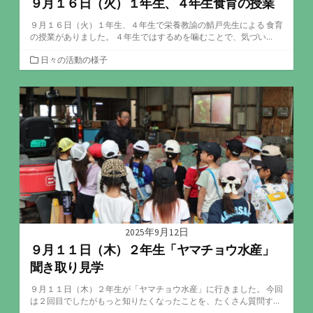
９月１６日（火）１年生、４年生食育の授業
９月１６日（火）１年生、４年生で栄養教諭の鯖戸先生による 食育
の授業がありました。 ４年生ではするめを噛むことで、気づい...
カ
日々の活動の様子
テ
ゴ
リ
ー
2025年9月12日
９月１１日（木）２年生「ヤマチョウ水産」
聞き取り見学
９月１１日（木）２年生が「ヤマチョウ水産」に行きました。 今回
は２回目でしたがもっと知りたくなったことを、たくさん質問す...