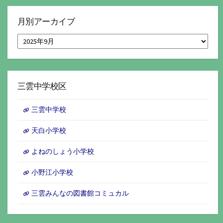
月別アーカイブ
月
別
ア
ー
カ
イ
三雲中学校区
ブ
三雲中学校
天白小学校
よねのしょう小学校
小野江小学校
三雲みんなの図書館コミュカル