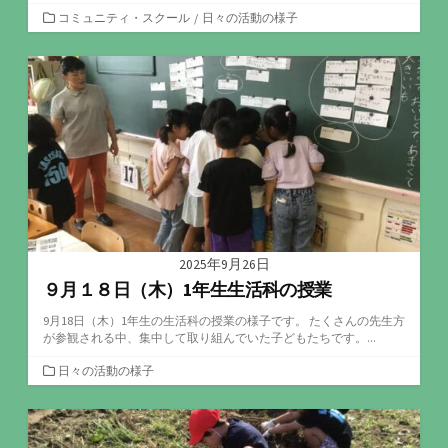
カ
コミュニティ・スクール
/
日々の活動の様子
テ
ゴ
リ
ー
2025年9月26日
９月１８日（木）1年生生活科の授業
9月18日（木）1年生の生活科の授業の様子です。 たくさんの先生方
が参観される中、集中して取り組んでいた子どもたちです。...
カ
日々の活動の様子
テ
ゴ
リ
ー