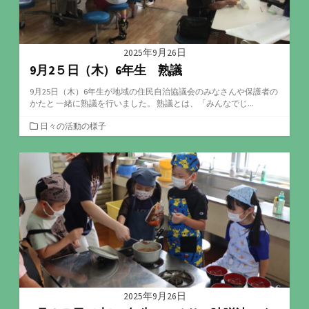
2025年9月26日
9月2５日（木）6年生 熟議
9月25日（木）6年生が地域の住民自治協議会のみなさんや保護者の
かたと 一緒に熟議を行いました。 熟議とは、「みんなでじ...
カ
日々の活動の様子
テ
ゴ
リ
ー
2025年9月26日