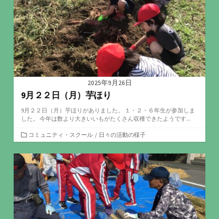
2025年9月26日
9月２２日（月）芋ほり
9月２２日（月）芋ほりがありました。 １・２・６年生が参加しま
した。 今年は数より大きいいもがたくさん収穫できたようです...
カ
コミュニティ・スクール
/
日々の活動の様子
テ
ゴ
リ
ー