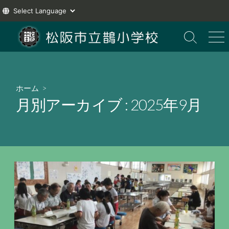
コ
ン
検
メ
索
ニ
テ
切
ュ
ン
り
ー
ツ
替
ホーム
>
え
へ
月別アーカイブ :
2025年9月
ス
キ
ッ
プ