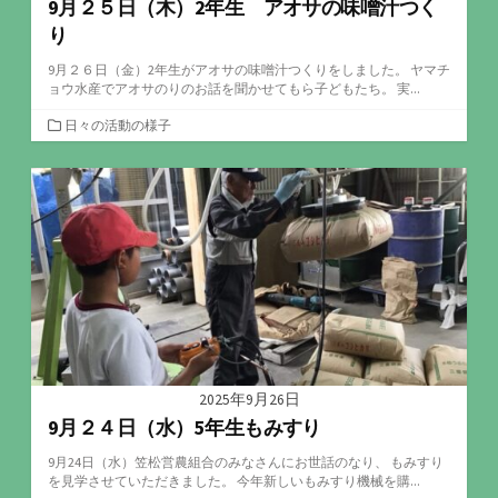
9月２５日（木）2年生 アオサの味噌汁つく
り
9月２６日（金）2年生がアオサの味噌汁つくりをしました。 ヤマチ
ョウ水産でアオサのりのお話を聞かせてもら子どもたち。 実...
カ
日々の活動の様子
テ
ゴ
リ
ー
2025年9月26日
9月２４日（水）5年生もみすり
9月24日（水）笠松営農組合のみなさんにお世話のなり、 もみすり
を見学させていただきました。 今年新しいもみすり機械を購...