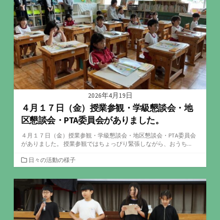
リ
ー
2026年4月19日
４月１７日（金）授業参観・学級懇談会・地
区懇談会・PTA委員会がありました。
４月１７日（金）授業参観・学級懇談会・地区懇談会・PTA委員会
がありました。 授業参観ではちょっぴり緊張しながら、おうち...
カ
日々の活動の様子
テ
ゴ
リ
ー