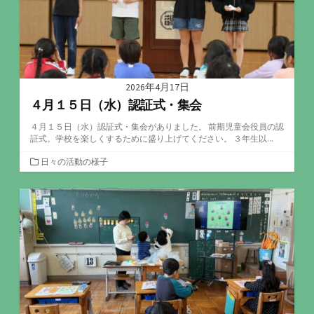
2026年4月17日
４月１５日（水）認証式・集会
４月１５日（水）認証式・集会がありました。 前期児童会役員の認
証式。学校を楽しくするために盛り上げてください。 ３年生以...
カ
日々の活動の様子
テ
ゴ
リ
ー