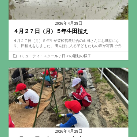
2026年4月28日
４月２７日（月）５年生田植え
４月２７日（月）５年生が笠松営農組合の山田さんにお世話にな
り、 田植えをしました。 田んぼに入る子どもたちの声が写真で伝...
カ
コミュニティ・スクール
/
日々の活動の様子
テ
ゴ
リ
ー
2026年4月28日