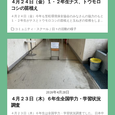
４月２４日（金）１・２年生ナス、トウモロ
コシの苗植え
４月２４日（金）今年も笠松環境保全協会のみなさんの協力のもと
１・２年生がナスとトウモロコシの苗植えと玉ねぎの収穫をしま...
カ
コミュニティ・スクール
/
日々の活動の様子
テ
ゴ
リ
ー
2026年4月28日
４月２３日（木）６年生全国学力・学習状況
調査
４月２３日（木）６年生は全国学力・学習状況調査でした。 日本中