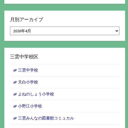
月別アーカイブ
月
別
ア
ー
カ
イ
三雲中学校区
ブ
三雲中学校
天白小学校
よねのしょう小学校
小野江小学校
三雲みんなの図書館コミュカル