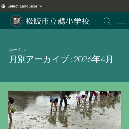
コ
ン
検
メ
索
ニ
テ
切
ュ
ン
り
ー
ツ
替
ホーム
>
え
へ
月別アーカイブ :
2026年4月
ス
キ
ッ
プ