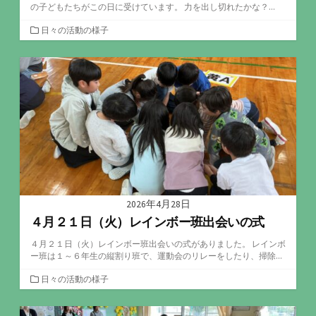
の子どもたちがこの日に受けています。 力を出し切れたかな？...
カ
日々の活動の様子
テ
ゴ
リ
ー
2026年4月28日
４月２１日（火）レインボー班出会いの式
４月２１日（火）レインボー班出会いの式がありました。 レインボ
ー班は１～６年生の縦割り班で、運動会のリレーをしたり、掃除...
カ
日々の活動の様子
テ
ゴ