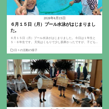
2026年6月15日
６月１５日（月）プール水泳がはじまりまし
た。
６月１５日（月）プール水泳がはじまりました。 今日は１年生と
５・６年生です。 天気はくもりで少し肌寒かったですが、子ども...
カ
日々の活動の様子
テ
ゴ
リ
ー