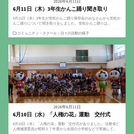
2026年6月11日
6月11日（木）3年生かんこ踊り聞き取り
6月11日（木）3年生が笠松かんこ踊り保存会のみなさんから笠松か
んこ踊りについて 聞き取りをしました。 笠松かんこ踊りは...
カ
コミュニティ・スクール
/
日々の活動の様子
テ
ゴ
リ
ー
2026年6月11日
6月10日（水）「人権の花」運動 交付式
6月10日（水）「人権の花」運動 交付式がありました。 法務省と
人権擁護委員が昭和５７年度から全国の小学校などで実施して...