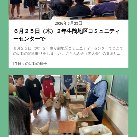
2026年6月29日
６月２５日（木）２年生鵲地区コミュニティ
ーセンターで
６月２５日（木）２年生が鵲地区コミュニティーセンターでここで
の活動の聞き取りを しました。 ことぶき会（老人会）の集まり...
カ
日々の活動の様子
テ
ゴ
リ
ー