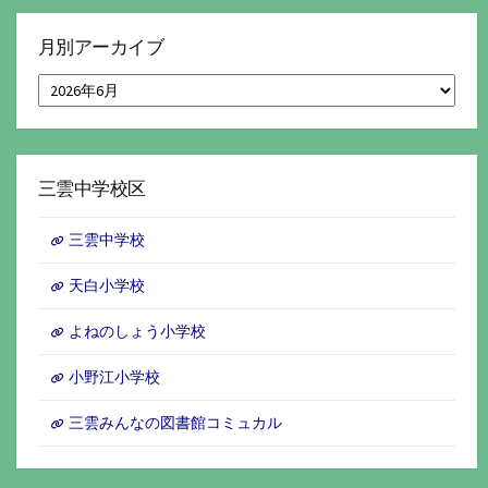
月別アーカイブ
月
別
ア
ー
カ
イ
三雲中学校区
ブ
三雲中学校
天白小学校
よねのしょう小学校
小野江小学校
三雲みんなの図書館コミュカル