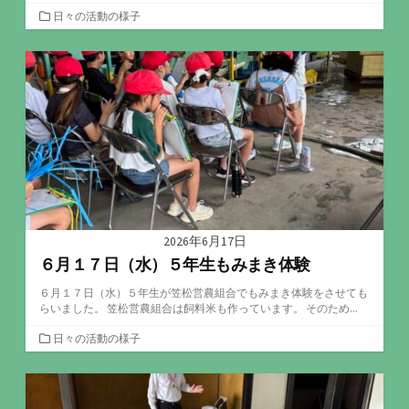
カ
日々の活動の様子
テ
ゴ
リ
ー
2026年6月17日
６月１７日（水）５年生もみまき体験
６月１７日（水）５年生が笠松営農組合でもみまき体験をさせても
らいました。 笠松営農組合は飼料米も作っています。 そのため...
カ
日々の活動の様子
テ
ゴ
リ
ー