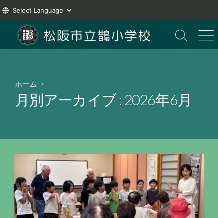
コ
ン
検
メ
索
ニ
テ
切
ュ
ン
り
ー
ツ
替
ホーム
>
え
へ
月別アーカイブ :
2026年6月
ス
キ
ッ
プ