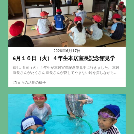
2026年6月17日
6月１６日（火）４年生本居宣長記念館見学
6月１６日（火）４年生が本居宣長記念館見学に行きました。 本居
宣長さんがたくさん 宣長さんが愛してやまない鈴を探しながら...
カ
日々の活動の様子
テ
ゴ
リ
ー