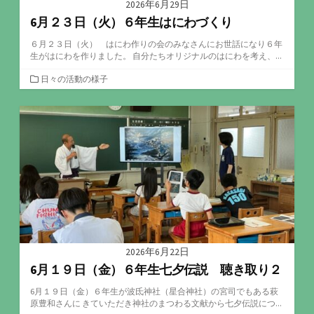
2026年6月29日
6月２３日（火）６年生はにわづくり
６月２３日（火） はにわ作りの会のみなさんにお世話になり６年
生がはにわを作りました。 自分たちオリジナルのはにわを考え、...
カ
日々の活動の様子
テ
ゴ
リ
ー
2026年6月22日
6月１９日（金）６年生七夕伝説 聴き取り２
6月１９日（金）６年生が波氐神社（星合神社）の宮司でもある萩
原豊和さんに きていただき神社のまつわる文献から七夕伝説につ...