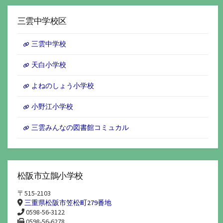
ー
カ
イ
三雲中学校区
ブ
三雲中学校
天白小学校
よねのしょう小学校
小野江小学校
三雲みんなの図書館コミュカル
松阪市立鵲小学校
〒515-2103
三重県松阪市笠松町279番地
0598-56-3122
0598-56-6278