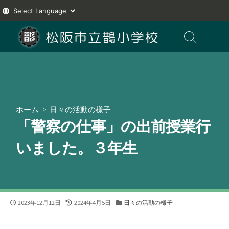
コ
ン
検
メ
索
ニ
テ
切
ュ
ン
り
ー
ツ
替
え
へ
ス
ホーム
>
日々の活動の様子
キ
「警察の仕事」の出前授業行
ッ
プ
いました。３年生
公
最
カ
2023年12月12日
2024年4月5日
日々の活動の様子
開
終
テ
日
更
ゴ