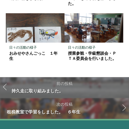
た。
日々の活動の様子
日々の活動の様子
おみせやさんごっこ １年
授業参観・学級懇談会・Ｐ
生
ＴＡ委員会を行いました。
前の投稿
持久走に取り組みました。
次の投稿
租税教室で学習をしました。 ６年生