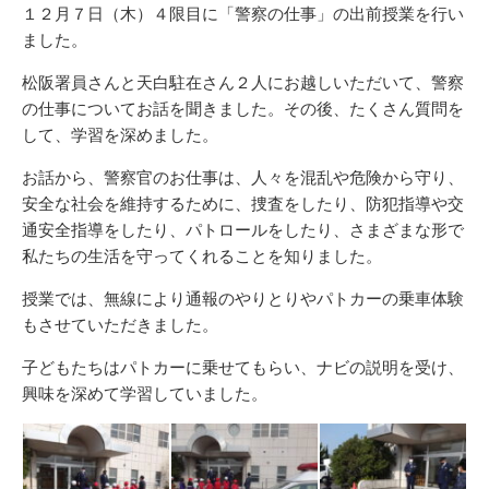
新
リ
１２月７日（木）４限目に「警察の仕事」の出前授業を行い
日
ー
ました。
松阪署員さんと天白駐在さん２人にお越しいただいて、警察
の仕事についてお話を聞きました。その後、たくさん質問を
して、学習を深めました。
お話から、警察官のお仕事は、人々を混乱や危険から守り、
安全な社会を維持するために、捜査をしたり、防犯指導や交
通安全指導をしたり、パトロールをしたり、さまざまな形で
私たちの生活を守ってくれることを知りました。
授業では、無線により通報のやりとりやパトカーの乗車体験
もさせていただきました。
子どもたちはパトカーに乗せてもらい、ナビの説明を受け、
興味を深めて学習していました。