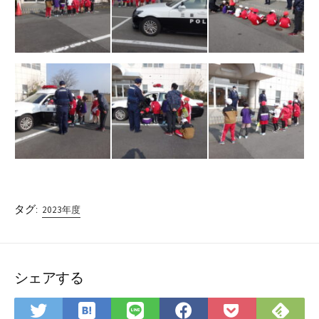
タグ:
2023年度
シェアする
は
Fee
Twitter
LINE
Facebook
Pocket