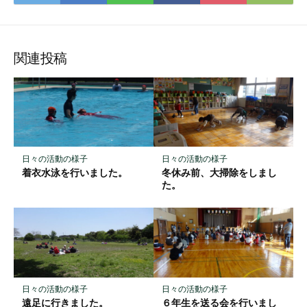
て
で
で
で
で
に
な
購
シ
シ
シ
保
ブ
読
ェ
ェ
ェ
存
ッ
ア
ア
ア
関連投稿
ク
マ
ー
ク
に
保
日々の活動の様子
日々の活動の様子
存
着衣水泳を行いました。
冬休み前、大掃除をしまし
た。
日々の活動の様子
日々の活動の様子
遠足に行きました。
６年生を送る会を行いまし