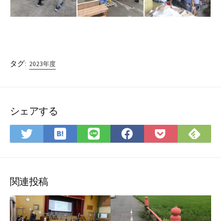
タグ:
2023年度
シェアする
は
Fee
Twitter
LINE
Facebook
Pocket
て
で
で
で
で
に
な
購
シ
シ
シ
保
ブ
読
ェ
ェ
ェ
存
ッ
ア
ア
ア
関連投稿
ク
マ
ー