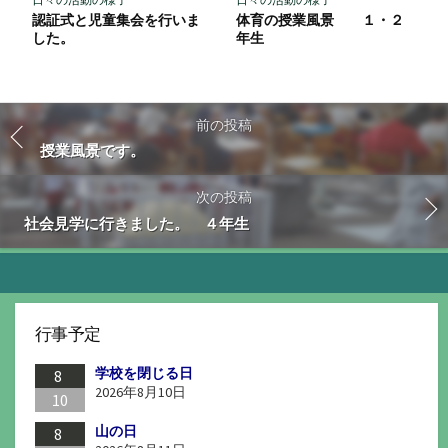
認証式と児童集会を行いま
体育の授業風景 １・２
した。
年生
前の投稿
授業風景です。
次の投稿
社会見学に行きました。 ４年生
行事予定
学校を閉じる日
8
2026年8月10日
10
山の日
8