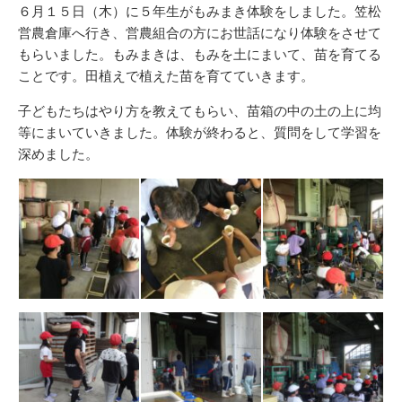
新
リ
６月１５日（木）に５年生がもみまき体験をしました。笠松
日
ー
営農倉庫へ行き、営農組合の方にお世話になり体験をさせて
もらいました。もみまきは、もみを土にまいて、苗を育てる
ことです。田植えで植えた苗を育てていきます。
子どもたちはやり方を教えてもらい、苗箱の中の土の上に均
等にまいていきました。体験が終わると、質問をして学習を
深めました。