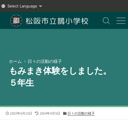
コ
ン
検
メ
索
ニ
テ
切
ュ
ン
り
ー
ツ
替
え
へ
ス
ホーム
>
日々の活動の様子
キ
もみまき体験をしました。
ッ
プ
５年生
公
最
カ
2023年6月15日
2024年4月5日
日々の活動の様子
開
終
テ
日
更
ゴ