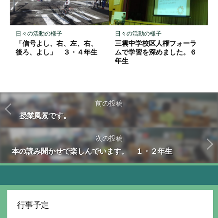
日々の活動の様子
日々の活動の様子
「信号よし、右、左、右、
三雲中学校区人権フォーラ
後ろ、よし」 ３・４年生
ムで学習を深めました。６
年生
前の投稿
授業風景です。
次の投稿
本の読み聞かせで楽しんでいます。 １・２年生
行事予定