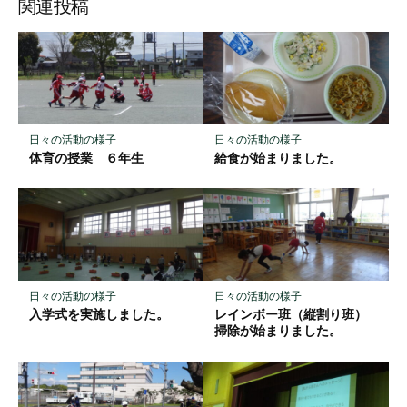
ッ
ア
ア
ア
関連投稿
ク
マ
ー
ク
に
保
日々の活動の様子
日々の活動の様子
存
体育の授業 ６年生
給食が始まりました。
日々の活動の様子
日々の活動の様子
入学式を実施しました。
レインボー班（縦割り班）
掃除が始まりました。