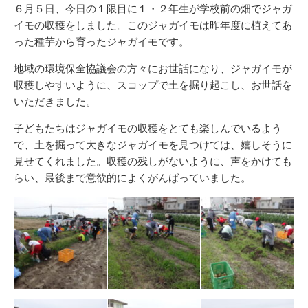
新
リ
６月５日、今日の１限目に１・２年生が学校前の畑でジャガ
日
ー
イモの収穫をしました。このジャガイモは昨年度に植えてあ
った種芋から育ったジャガイモです。
地域の環境保全協議会の方々にお世話になり、ジャガイモが
収穫しやすいように、スコップで土を掘り起こし、お世話を
いただきました。
子どもたちはジャガイモの収穫をとても楽しんでいるよう
で、土を掘って大きなジャガイモを見つけては、嬉しそうに
見せてくれました。収穫の残しがないように、声をかけても
らい、最後まで意欲的によくがんばっていました。