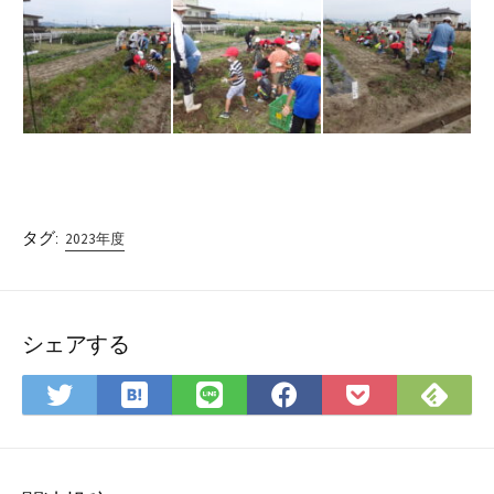
タグ:
2023年度
シェアする
は
Fee
Twitter
LINE
Facebook
Pocket
て
で
で
で
で
に
な
購
シ
シ
シ
保
ブ
読
ェ
ェ
ェ
存