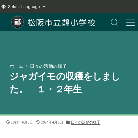
コ
ン
検
メ
索
ニ
テ
切
ュ
ン
り
ー
ツ
替
え
へ
ス
ホーム
>
日々の活動の様子
キ
ジャガイモの収穫をしまし
ッ
プ
た。 １・２年生
公
最
カ
2023年6月5日
2024年4月5日
日々の活動の様子
開
終
テ
日
更
ゴ