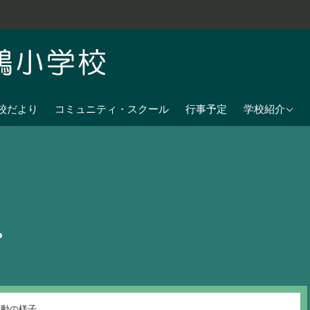
学校教育目標
校だより
コミュニティ・スクール
行事予定
学校紹介
七夕伝説の残
沿革
校歌
児童数
。
日課表
交通アクセス
活動の様子