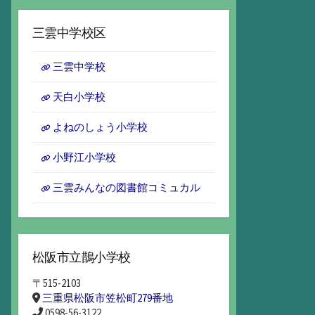
ー
カ
三雲中学校区
イ
ブ
三雲中学校
天白小学校
よねのしょう小学校
小野江小学校
三雲みんなの図書館コミュカル
松阪市立鵲小学校
〒515-2103
三重県松阪市笠松町279番地
0598-56-3122