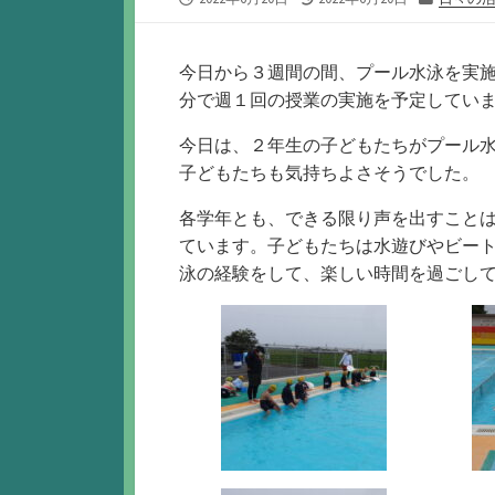
開
終
テ
日
更
ゴ
新
リ
今日から３週間の間、プール水泳を実
日
ー
分で週１回の授業の実施を予定してい
今日は、２年生の子どもたちがプール
子どもたちも気持ちよさそうでした。
各学年とも、できる限り声を出すこと
ています。子どもたちは水遊びやビー
泳の経験をして、楽しい時間を過ごし