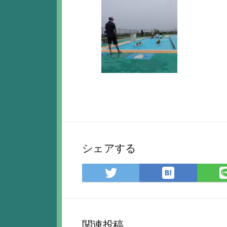
シェアする
は
Twitter
て
で
な
シ
ブ
ェ
ッ
ア
関連投稿