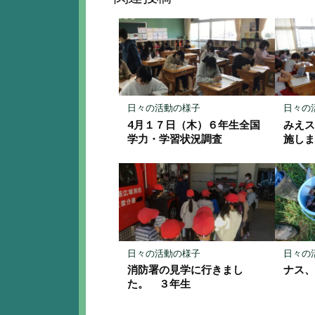
ク
マ
ー
ク
に
保
存
日々の活動の様子
日々の
4月１７日（木）６年生全国
みえ
学力・学習状況調査
施し
日々の活動の様子
日々の
消防署の見学に行きまし
ナス
た。 ３年生