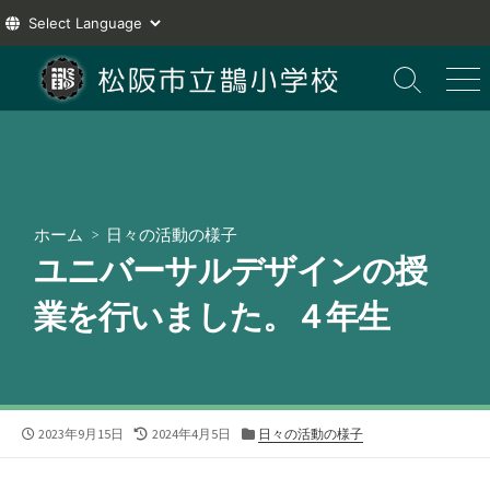
コ
ン
検
メ
索
ニ
テ
切
ュ
ン
り
ー
ツ
替
え
へ
ス
ホーム
>
日々の活動の様子
キ
ユニバーサルデザインの授
ッ
プ
業を行いました。４年生
公
最
カ
2023年9月15日
2024年4月5日
日々の活動の様子
開
終
テ
日
更
ゴ