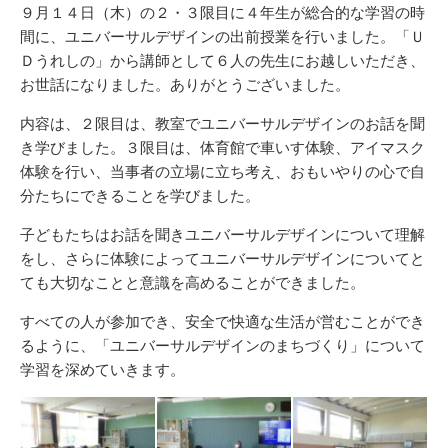
新
リ
９月１４日（木）の２・３限目に４年生が総合的な学習の時
日
ー
間に、ユニバーサルデザインの出前授業を行いました。「Ｕ
Ｄうれしの」から講師として６人の先生にお越しいただき、
お世話になりました。ありがとうございました。
内容は、２限目は、教室でユニバーサルデザインのお話を聞
き学びました。３限目は、体育館で車いす体験、アイマスク
体験を行い、当事者の立場に立ち考え、おもいやりの心で自
分たちにできることを学びました。
子どもたちはお話を聞きユニバーサルデザインについて理解
をし、さらに体験によってユニバーサルデザインについてと
ても大切なことと意識を高めることができました。
すべての人が参加でき、安全で快適な生活が営むことができ
るように、「ユニバーサルデザインのまちづくり」について
学習を深めていきます。