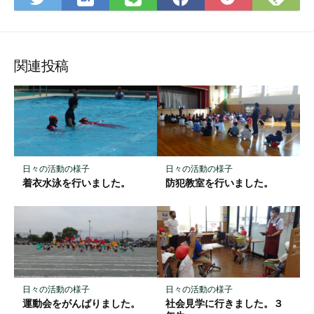
て
で
で
で
で
に
な
購
シ
シ
シ
保
ブ
読
ェ
ェ
ェ
存
ッ
ア
ア
ア
関連投稿
ク
マ
ー
ク
に
保
日々の活動の様子
日々の活動の様子
存
着衣水泳を行いました。
防犯教室を行いました。
日々の活動の様子
日々の活動の様子
運動会をがんばりました。
社会見学に行きました。３