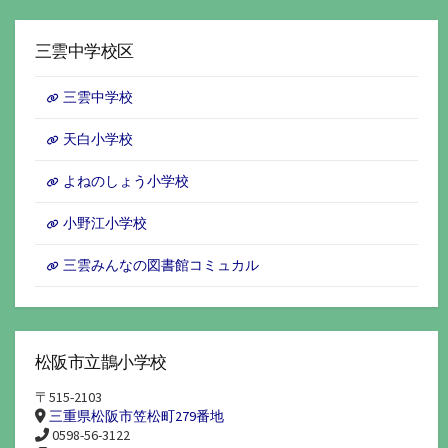
ー
カ
イ
三雲中学校区
ブ
三雲中学校
天白小学校
よねのしょう小学校
小野江小学校
三雲みんなの図書館コミュカル
松阪市立鵲小学校
〒515-2103
三重県松阪市笠松町279番地
0598-56-3122