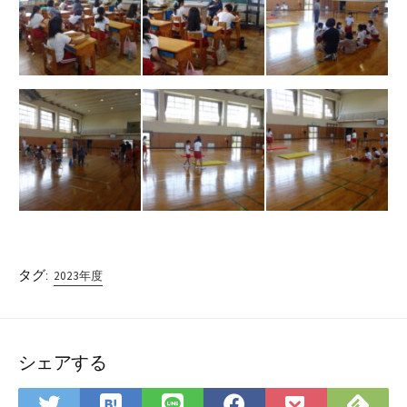
タグ:
2023年度
シェアする
は
Fee
Twitter
LINE
Facebook
Pocket