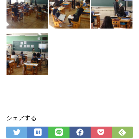
シェアする
は
Fee
Twitter
LINE
Facebook
Pocket