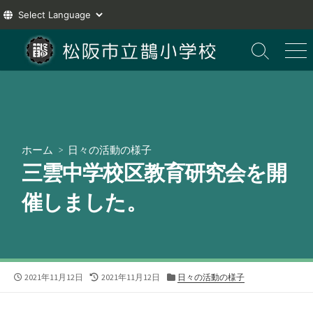
コ
ン
検
メ
索
ニ
テ
切
ュ
ン
り
ー
ツ
替
え
へ
ス
ホーム
>
日々の活動の様子
キ
三雲中学校区教育研究会を開
ッ
プ
催しました。
公
最
カ
2021年11月12日
2021年11月12日
日々の活動の様子
開
終
テ
日
更
ゴ