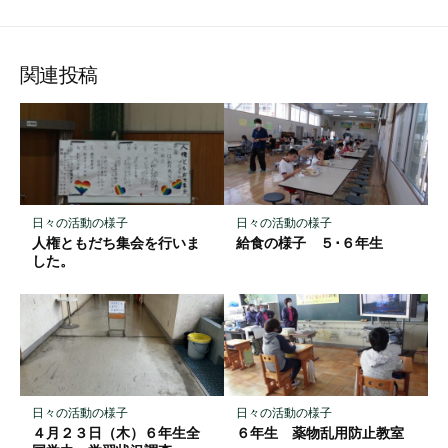
て
で
で
で
で
に
な
購
シ
シ
シ
保
ブ
読
ェ
ェ
ェ
存
ッ
ア
ア
ア
関連投稿
ク
マ
ー
ク
に
保
日々の活動の様子
日々の活動の様子
存
人権ともだち集会を行いま
給食の様子 ５･６年生
した。
日々の活動の様子
日々の活動の様子
４月２３日（木）６年生全
６年生 薬物乱用防止教室