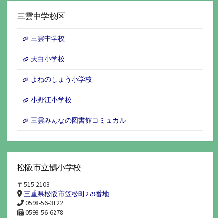
カ
イ
三雲中学校区
ブ
三雲中学校
天白小学校
よねのしょう小学校
小野江小学校
三雲みんなの図書館コミュカル
松阪市立鵲小学校
〒515-2103
三重県松阪市笠松町279番地
0598-56-3122
0598-56-6278