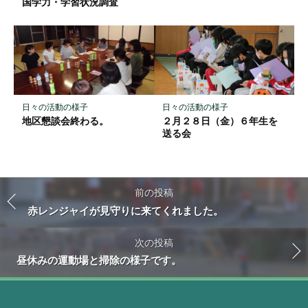
国学力・学習状況調査
日々の活動の様子
日々の活動の様子
地区懇談会終わる。
２月２８日（金）６年生を
送る会
前の投稿
赤レンジャイが見守りに来てくれました。
次の投稿
昼休みの運動場と掃除の様子です。