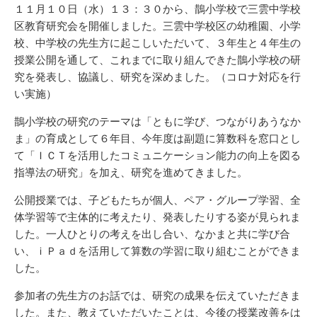
新
リ
１１月１０日（水）１３：３０から、鵲小学校で三雲中学校
日
ー
区教育研究会を開催しました。三雲中学校区の幼稚園、小学
校、中学校の先生方に起こしいただいて、３年生と４年生の
授業公開を通して、これまでに取り組んできた鵲小学校の研
究を発表し、協議し、研究を深めました。（コロナ対応を行
い実施）
鵲小学校の研究のテーマは「ともに学び、つながりあうなか
ま」の育成として６年目、今年度は副題に算数科を窓口とし
て「ＩＣＴを活用したコミュニケーション能力の向上を図る
指導法の研究」を加え、研究を進めてきました。
公開授業では、子どもたちが個人、ペア・グループ学習、全
体学習等で主体的に考えたり、発表したりする姿が見られま
した。一人ひとりの考えを出し合い、なかまと共に学び合
い、ｉＰａｄを活用して算数の学習に取り組むことができま
した。
参加者の先生方のお話では、研究の成果を伝えていただきま
した。また、教えていただいたことは、今後の授業改善をは