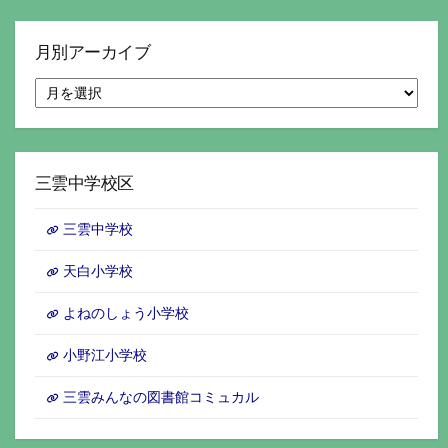
月別アーカイブ
月
別
ア
ー
カ
イ
三雲中学校区
ブ
三雲中学校
天白小学校
よねのしょう小学校
小野江小学校
三雲みんなの図書館コミュカル