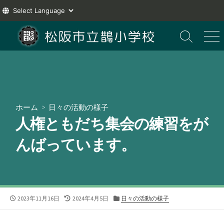
コ
ン
検
メ
索
ニ
テ
切
ュ
ン
り
ー
ツ
替
え
へ
ス
ホーム
>
日々の活動の様子
キ
人権ともだち集会の練習をが
ッ
プ
んばっています。
公
最
カ
2023年11月16日
2024年4月5日
日々の活動の様子
開
終
テ
日
更
ゴ