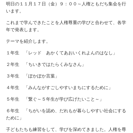
新
リ
明日の１１月１７日（金）９：００～人権ともだち集会を行
日
ー
います。
これまで学んできたことを人権尊重の学びと合わせて、各学
年で発表します。
テーマを紹介します。
１年生 「レッド あかくてあおいくれよんのはなし」
２年生 「ちいきではたらくみなさん」
３年生 「ぽかぽか言葉」
４年生 「みんながすごしやすいまちにするために」
５年生 「繋ぐ～５年生が学び広げたいこと～」
６年生 「ちがいを認め、だれもが暮らしやすい社会にする
ために」
子どもたちも練習をして、学びを深めてきました。人権を尊