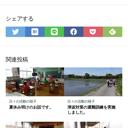
シェアする
は
Fee
Twitter
LINE
Facebook
Pocket
て
で
で
で
で
に
な
購
シ
シ
シ
保
ブ
読
ェ
ェ
ェ
存
ッ
ア
ア
ア
関連投稿
ク
マ
ー
ク
に
保
日々の活動の様子
日々の活動の様子
存
夏休み明けのお話です。
津波対策の避難訓練を実施
しました。