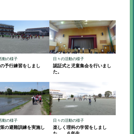
読
ェ
ェ
存
ア
ア
活動の様子
日々の活動の様子
会の予行練習をしまし
認証式と児童集会を行いまし
た。
活動の様子
日々の活動の様子
対策の避難訓練を実施し
楽しく理科の学習をしまし
た。
た。 ６年生