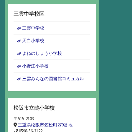
ー
カ
三雲中学校区
イ
ブ
三雲中学校
天白小学校
よねのしょう小学校
小野江小学校
三雲みんなの図書館コミュカル
松阪市立鵲小学校
〒515-2103
三重県松阪市笠松町279番地
0598-56-3122