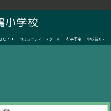
学校教育目標
校だより
コミュニティ・スクール
行事予定
学校紹介
七夕伝説の残
沿革
校歌
児童数
。
日課表
交通アクセス
動の様子