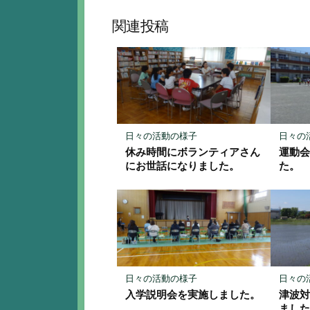
ブ
ェ
ッ
ア
関連投稿
ク
マ
ー
ク
に
保
存
日々の活動の様子
日々の
休み時間にボランティアさん
運動
にお世話になりました。
た。
日々の活動の様子
日々の
入学説明会を実施しました。
津波
まし