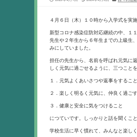
開
終
テ
日
更
ゴ
新
リ
４月６日（木）１０時から入学式を実
日
ー
新型コロナ感染症防対応継続の中、１
先生や２年生から６年生までの上級生
みにしていました。
担任の先生から、名前を呼ばれ元気に
しく元気に過ごせるように、三つこと
１．元気よくあいさつや返事をするこ
２．楽しく明るく元気に、仲良く過ご
３．健康と安全に気をつけること
につていです。しっかりと話を聞くこ
学校生活に早く慣れて、みんなと楽し