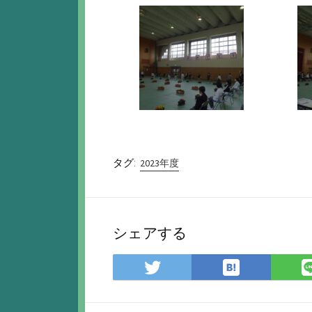
タグ:
2023年度
シェアする
は
Twitter
て
で
な
シ