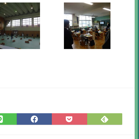
Feedly
LINE
Facebook
Pocket
で
で
で
に
購
シ
シ
保