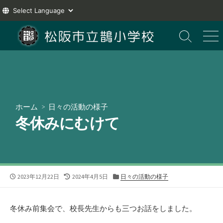
コ
ン
検
メ
索
ニ
テ
切
ュ
ン
り
ー
ツ
替
え
へ
ス
ホーム
>
日々の活動の様子
キ
冬休みにむけて
ッ
プ
公
最
カ
2023年12月22日
2024年4月5日
日々の活動の様子
開
終
テ
日
更
ゴ
新
リ
冬休み前集会で、校長先生からも三つお話をしました。
日
ー