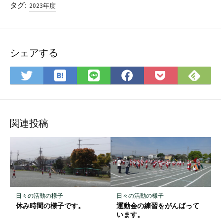
タグ:
2023年度
シェアする
は
Fee
Twitter
LINE
Facebook
Pocket
て
で
で
で
で
に
な
購
シ
シ
シ
保
ブ
読
ェ
ェ
ェ
存
ッ
ア
ア
ア
関連投稿
ク
マ
ー
ク
に
保
日々の活動の様子
日々の活動の様子
存
休み時間の様子です。
運動会の練習をがんばって
います。