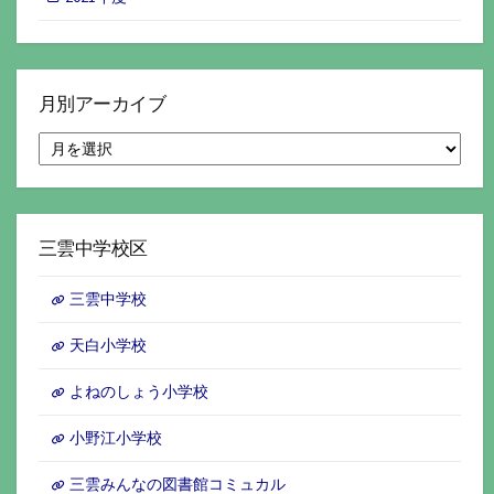
月別アーカイブ
月
別
ア
ー
カ
イ
三雲中学校区
ブ
三雲中学校
天白小学校
よねのしょう小学校
小野江小学校
三雲みんなの図書館コミュカル