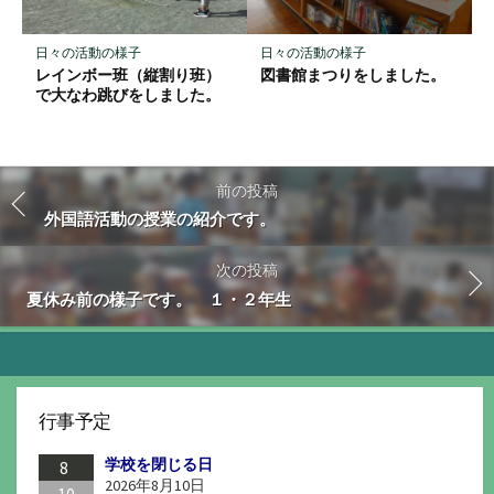
日々の活動の様子
日々の活動の様子
レインボー班（縦割り班）
図書館まつりをしました。
で大なわ跳びをしました。
前の投稿
外国語活動の授業の紹介です。
次の投稿
夏休み前の様子です。 １・２年生
行事予定
学校を閉じる日
8
2026年8月10日