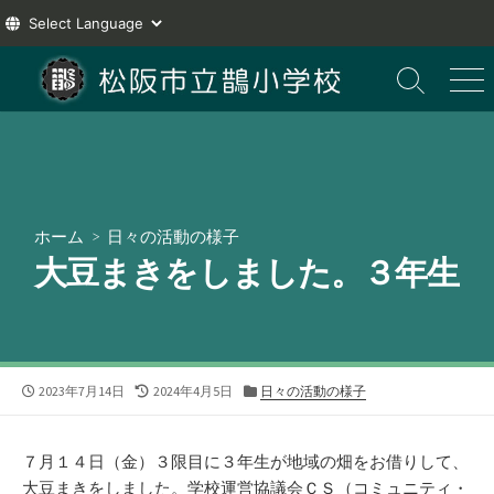
コ
ン
検
メ
索
ニ
テ
切
ュ
ン
り
ー
ツ
替
え
へ
ス
ホーム
>
日々の活動の様子
キ
大豆まきをしました。３年生
ッ
プ
公
最
カ
2023年7月14日
2024年4月5日
日々の活動の様子
開
終
テ
日
更
ゴ
新
リ
７月１４日（金）３限目に３年生が地域の畑をお借りして、
日
ー
大豆まきをしました。学校運営協議会ＣＳ（コミュニティ・