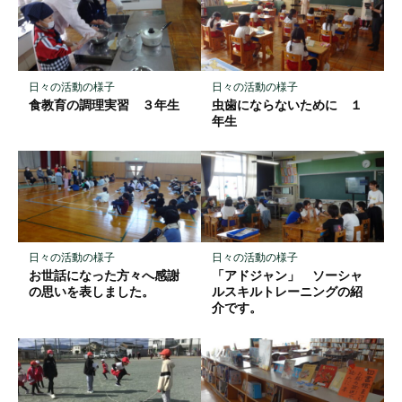
ー
ク
に
保
日々の活動の様子
日々の活動の様子
存
食教育の調理実習 ３年生
虫歯にならないために １
年生
日々の活動の様子
日々の活動の様子
お世話になった方々へ感謝
「アドジャン」 ソーシャ
の思いを表しました。
ルスキルトレーニングの紹
介です。