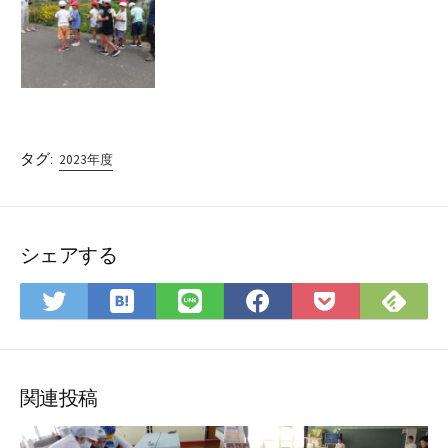
タグ:
2023年度
シェアする
は
Fee
Twitter
LINE
Facebook
Pocket
て
で
で
で
で
に
な
購
シ
シ
シ
保
ブ
読
ェ
ェ
ェ
存
ッ
ア
ア
ア
関連投稿
ク
マ