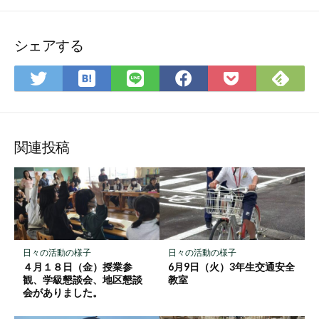
シェアする
は
Fee
Twitter
LINE
Facebook
Pocket
て
で
で
で
で
に
な
購
シ
シ
シ
保
ブ
読
ェ
ェ
ェ
存
ッ
ア
ア
ア
関連投稿
ク
マ
ー
ク
に
保
日々の活動の様子
日々の活動の様子
存
４月１８日（金）授業参
6月9日（火）3年生交通安全
観、学級懇談会、地区懇談
教室
会がありました。