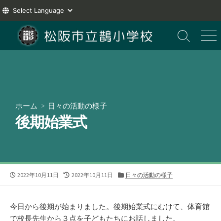
コ
ン
検
メ
索
ニ
テ
切
ュ
ン
り
ー
ツ
替
え
へ
ス
ホーム
>
日々の活動の様子
キ
後期始業式
ッ
プ
公
最
カ
2022年10月11日
2022年10月11日
日々の活動の様子
開
終
テ
日
更
ゴ
新
リ
今日から後期が始まりました。後期始業式にむけて、体育館
日
ー
で校長先生から３点を子どもたちにお話しました。