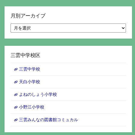
月別アーカイブ
月
別
ア
ー
カ
イ
三雲中学校区
ブ
三雲中学校
天白小学校
よねのしょう小学校
小野江小学校
三雲みんなの図書館コミュカル