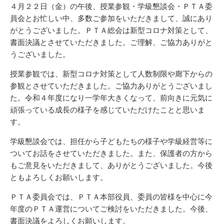
リ
４月２２日（金）の午後、授業参観・学級懇談会・ＰＴＡ委
ー
員会とお忙しい中、多数ご参加をいただきまして、誠にあり
がとうございました。ＰＴＡ総会は新型コロナ対策として、
書面決議とさせていただきました。ご理解、ご協力ありがと
うございました。
授業参観では、新型コロナ対策として人数制限や廊下からの
参観とさせていただきました。ご協力ありがとうございまし
た。令和４年度になり一学年大きくなって、前向きに元気に
頑張っている成長の様子を感じていただけたことと思いま
す。
学級懇談会では、担任から子どもたちの様子や学級経営等に
ついてお話をさせていただきました。また、保護者の方から
もご意見をいただきまして、ありがとうございました。今後
ともよろしくお願いします。
ＰＴＡ委員会では、ＰＴＡ本部役員、委員の皆様を中心に今
年度のＰＴＡ運営についてご検討をいただきました。今後、
書面決議をよろしくお願いします。