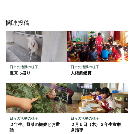
て
で
で
で
で
に
な
購
シ
シ
シ
保
ブ
読
ェ
ェ
ェ
存
ッ
ア
ア
ア
関連投稿
ク
マ
ー
ク
に
保
日々の活動の様子
日々の活動の様子
存
夏真っ盛り
人権劇鑑賞
日々の活動の様子
日々の活動の様子
２年生、野菜の観察とお世
２月５日（木）３年生歯磨
話
き指導