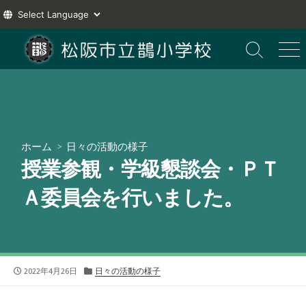
コ
ン
検
メ
索
ニ
テ
切
ュ
ン
り
ー
ツ
替
え
へ
ス
ホーム
>
日々の活動の様子
キ
授業参観・学級懇談会・ＰＴ
ッ
プ
Ａ委員会を行いました。
公
カ
2022年4月26日
日々の活動の様子
開
テ
日
ゴ