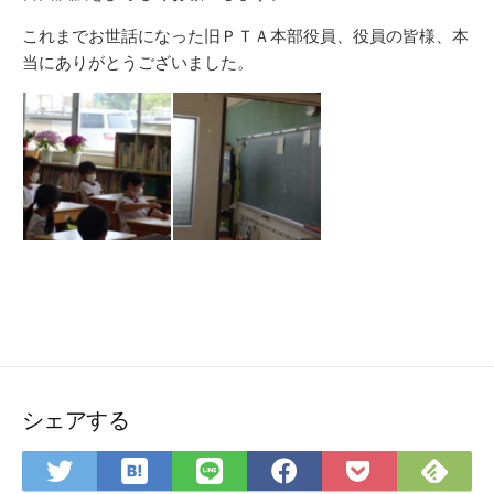
これまでお世話になった旧ＰＴＡ本部役員、役員の皆様、本
当にありがとうございました。
シェアする
は
Fee
Twitter
LINE
Facebook
Pocket