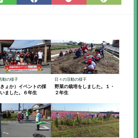
で
で
で
に
購
シ
シ
保
読
ェ
ェ
存
ア
ア
活動の様子
日々の活動の様子
（きょか）イベントの採
野菜の栽培をしました。１・
行いました。６年生
２年生