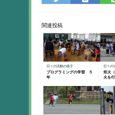
て
で
な
シ
ブ
ェ
ッ
ア
関連投稿
ク
マ
ー
ク
に
保
存
日々の活動の様子
日々の
プログラミングの学習 ５
炬火
年
火を