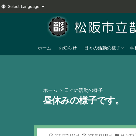
コ
ン
テ
ン
2025年度
ツ
ホーム
お知らせ
日々の活動の様子
学
へ
2024年度
ス
2023年度
キ
ッ
プ
ホーム
>
日々の活動の様子
昼休みの様子です。
公
最
カ
2021年7月14日
2021年8月19日
日々の