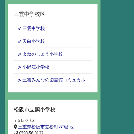
ー
カ
三雲中学校区
イ
ブ
三雲中学校
天白小学校
よねのしょう小学校
小野江小学校
三雲みんなの図書館コミュカル
松阪市立鵲小学校
〒515-2103
三重県松阪市笠松町279番地
0598-56-3122