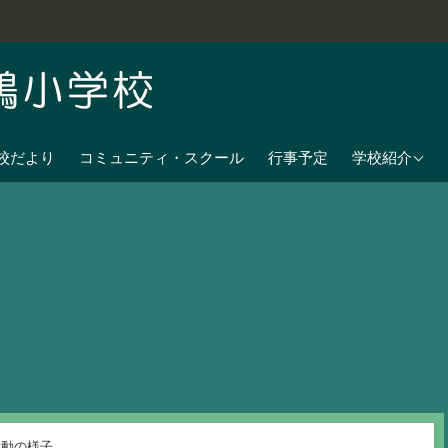
学校教育目標
校だより
コミュニティ・スクール
行事予定
学校紹介
七夕伝説の残
沿革
校歌
児童数
日課表
交通アクセス
活動の様子