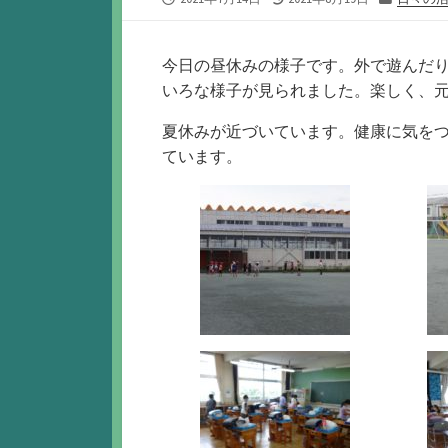
開
終
テ
日
更
ゴ
新
リ
今日の昼休みの様子です。外で遊んだ
日
ー
いろな様子が見られました。楽しく、
夏休みが近づいています。健康に気を
ています。