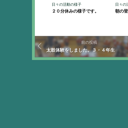
日々の活動の様子
日々の
２０分休みの様子です。
朝の
前の投稿
太鼓体験をしました。３・４年生