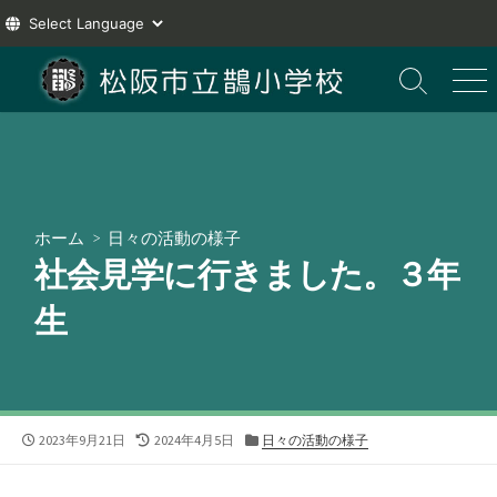
コ
ン
検
メ
索
ニ
テ
切
ュ
ン
り
ー
ツ
替
え
へ
ス
ホーム
>
日々の活動の様子
キ
社会見学に行きました。３年
ッ
プ
生
公
最
カ
2023年9月21日
2024年4月5日
日々の活動の様子
開
終
テ
日
更
ゴ