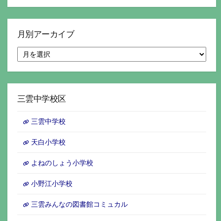
月別アーカイブ
月
別
ア
ー
カ
イ
三雲中学校区
ブ
三雲中学校
天白小学校
よねのしょう小学校
小野江小学校
三雲みんなの図書館コミュカル