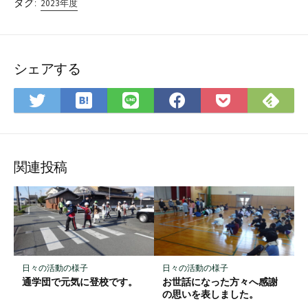
タグ:
2023年度
シェアする
は
Fee
Twitter
LINE
Facebook
Pocket
て
で
で
で
で
に
な
購
シ
シ
シ
保
ブ
読
ェ
ェ
ェ
存
ッ
ア
ア
ア
関連投稿
ク
マ
ー
ク
に
保
日々の活動の様子
日々の活動の様子
存
通学団で元気に登校です。
お世話になった方々へ感謝
の思いを表しました。