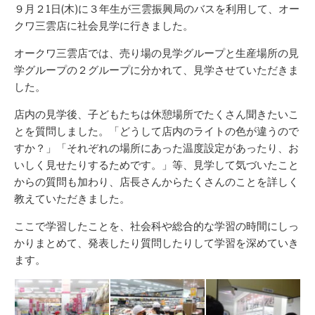
新
リ
９月２1日(木)に３年生が三雲振興局のバスを利用して、オー
日
ー
クワ三雲店に社会見学に行きました。
オークワ三雲店では、売り場の見学グループと生産場所の見
学グループの２グループに分かれて、見学させていただきま
した。
店内の見学後、子どもたちは休憩場所でたくさん聞きたいこ
とを質問しました。「どうして店内のライトの色が違うので
すか？」「それぞれの場所にあった温度設定があったり、お
いしく見せたりするためです。」等、見学して気づいたこと
からの質問も加わり、店長さんからたくさんのことを詳しく
教えていただきました。
ここで学習したことを、社会科や総合的な学習の時間にしっ
かりまとめて、発表したり質問したりして学習を深めていき
ます。