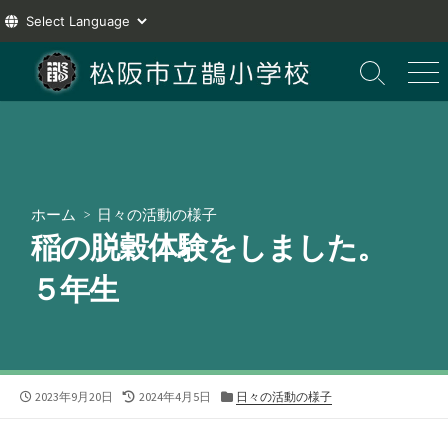
コ
ン
検
メ
索
ニ
テ
切
ュ
ン
り
ー
ツ
替
え
へ
ス
ホーム
>
日々の活動の様子
キ
稲の脱穀体験をしました。
ッ
プ
５年生
公
最
カ
2023年9月20日
2024年4月5日
日々の活動の様子
開
終
テ
日
更
ゴ