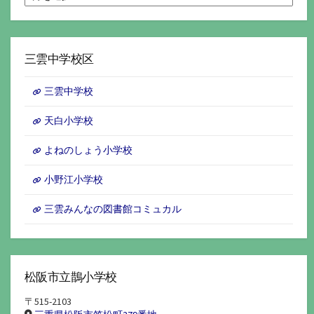
別
ア
ー
カ
イ
三雲中学校区
ブ
三雲中学校
天白小学校
よねのしょう小学校
小野江小学校
三雲みんなの図書館コミュカル
松阪市立鵲小学校
〒515-2103