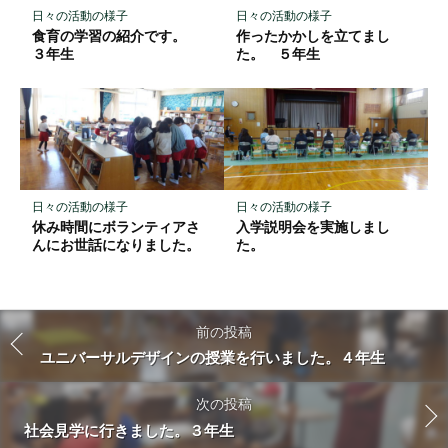
日々の活動の様子
日々の活動の様子
食育の学習の紹介です。
作ったかかしを立てまし
３年生
た。 ５年生
日々の活動の様子
日々の活動の様子
休み時間にボランティアさ
入学説明会を実施しまし
んにお世話になりました。
た。
前の投稿
ユニバーサルデザインの授業を行いました。４年生
次の投稿
社会見学に行きました。３年生