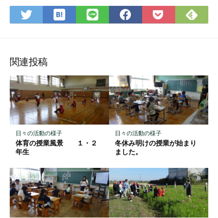
は
Fee
Twitter
LINE
Facebook
Pocket
て
で
で
で
で
に
な
購
シ
シ
シ
保
ブ
読
ェ
ェ
ェ
存
ッ
ア
ア
ア
関連投稿
ク
マ
ー
ク
に
保
日々の活動の様子
日々の活動の様子
存
体育の授業風景 １・２
冬休み明けの授業が始まり
年生
ました。