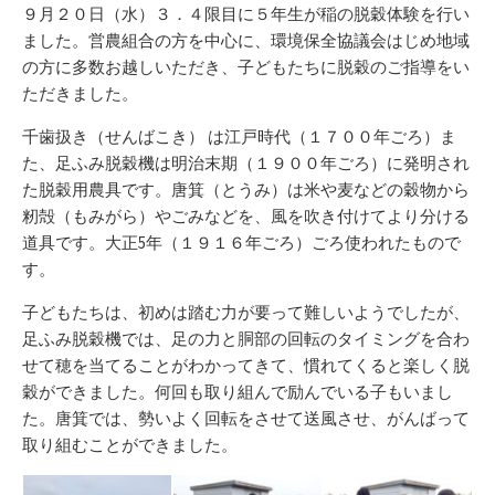
新
リ
９月２０日（水）３．４限目に５年生が稲の脱穀体験を行い
日
ー
ました。営農組合の方を中心に、環境保全協議会はじめ地域
の方に多数お越しいただき、子どもたちに脱穀のご指導をい
ただきました。
千歯扱き（せんばこき） は江戸時代（１７００年ごろ）ま
た、足ふみ脱穀機は明治末期（１９００年ごろ）に発明され
た脱穀用農具です。唐箕（とうみ）は米や麦などの穀物から
籾殻（もみがら）やごみなどを、風を吹き付けてより分ける
道具です。大正5年（１９１６年ごろ）ごろ使われたもので
す。
子どもたちは、初めは踏む力が要って難しいようでしたが、
足ふみ脱穀機では、足の力と胴部の回転のタイミングを合わ
せて穂を当てることがわかってきて、慣れてくると楽しく脱
穀ができました。何回も取り組んで励んでいる子もいまし
た。唐箕では、勢いよく回転をさせて送風させ、がんばって
取り組むことができました。