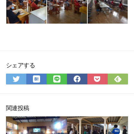
シェアする
は
Fee
Twitter
LINE
Facebook
Pocket
て
で
で
で
で
に
な
購
シ
シ
シ
保
ブ
読
ェ
ェ
ェ
存
ッ
ア
ア
ア
関連投稿
ク
マ
ー