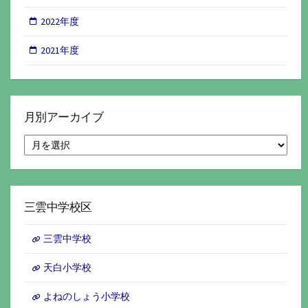
2022年度
2021年度
月別アーカイブ
月
別
ア
ー
カ
イ
三雲中学校区
ブ
三雲中学校
天白小学校
よねのしょう小学校