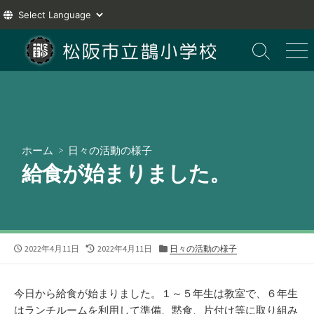
コ
ン
検
メ
索
ニ
テ
切
ュ
ン
り
ー
ツ
替
え
へ
ス
ホーム
>
日々の活動の様子
キ
給食が始まりました。
ッ
プ
公
最
カ
2022年4月11日
2022年4月11日
日々の活動の様子
開
終
テ
日
更
ゴ
新
リ
今日から給食が始まりました。１～５年生は教室で、６年生
日
ー
はランチルームを利用して準備、黙食、片付け等に取り組み