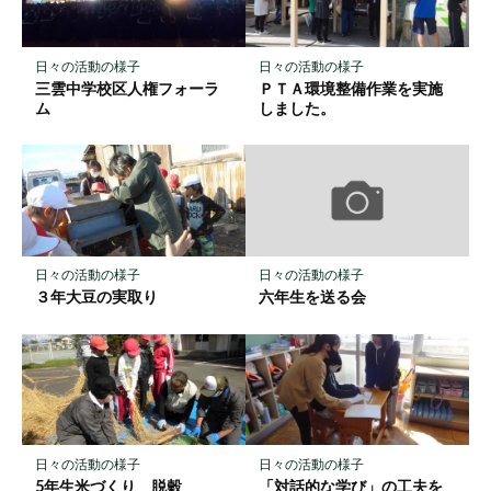
ク
に
保
日々の活動の様子
日々の活動の様子
存
三雲中学校区人権フォーラ
ＰＴＡ環境整備作業を実施
ム
しました。
日々の活動の様子
日々の活動の様子
３年大豆の実取り
六年生を送る会
日々の活動の様子
日々の活動の様子
5年生米づくり 脱穀
「対話的な学び」の工夫を