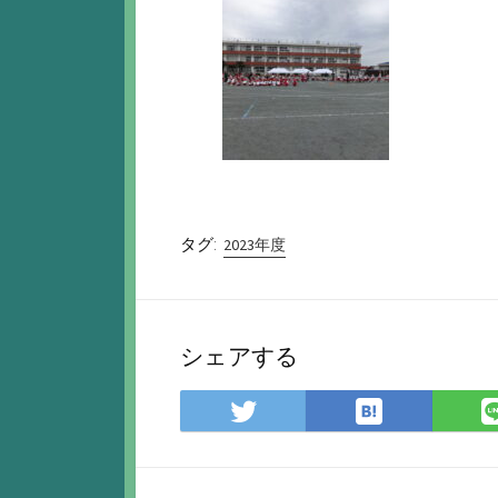
タグ:
2023年度
シェアする
は
Twitter
て
で
な
シ
ブ
ェ