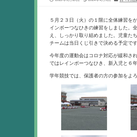
開
終
テ
日
更
ゴ
新
リ
５月２３日（火）の１限に全体練習を
日
ー
インボーつなひきの練習をしました。
え、しっかり取り組めました。児童た
チームは当日くじ引きで決める予定で
今年度の運動会はコロナ対応が緩和さ
ではレインボーつなひき、新入児と６
学年競技では、保護者の方の参加をよ