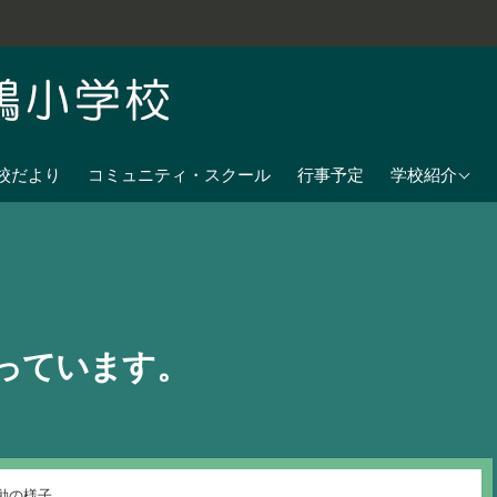
学校教育目標
校だより
コミュニティ・スクール
行事予定
学校紹介
七夕伝説の残
沿革
校歌
児童数
っています。
日課表
交通アクセス
動の様子