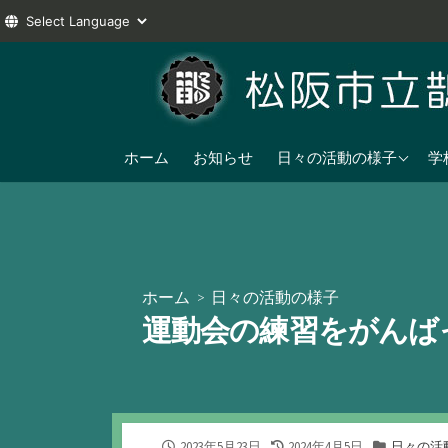
コ
ン
テ
ン
2025年度
ツ
ホーム
お知らせ
日々の活動の様子
学
へ
2024年度
ス
2023年度
キ
ッ
プ
ホーム
>
日々の活動の様子
運動会の練習をがんば
公
最
カ
2023年5月23日
2024年4月5日
日々の活