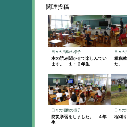
ッ
ア
関連投稿
ク
マ
ー
ク
に
保
存
日々の活動の様子
日々の
本の読み聞かせで楽しんでい
租税
ます。 １・２年生
た。
日々の活動の様子
日々の
防災学習をしました。 ４年
稲刈
生