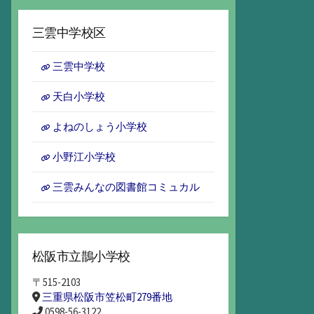
ー
カ
三雲中学校区
イ
ブ
三雲中学校
天白小学校
よねのしょう小学校
小野江小学校
三雲みんなの図書館コミュカル
松阪市立鵲小学校
〒515-2103
三重県松阪市笠松町279番地
0598-56-3122