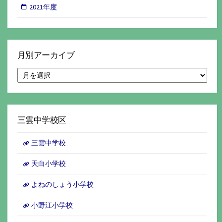
2021年度
月別アーカイブ
月
別
ア
ー
カ
イ
三雲中学校区
ブ
三雲中学校
天白小学校
よねのしょう小学校
小野江小学校