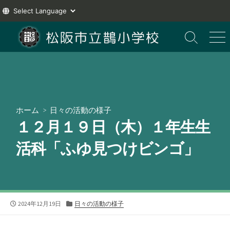
コ
ン
検
メ
索
ニ
テ
切
ュ
ン
り
ー
ツ
替
え
へ
ス
ホーム
>
日々の活動の様子
キ
１２月１９日（木）１年生生
ッ
プ
活科「ふゆ見つけビンゴ」
公
カ
2024年12月19日
日々の活動の様子
開
テ
日
ゴ