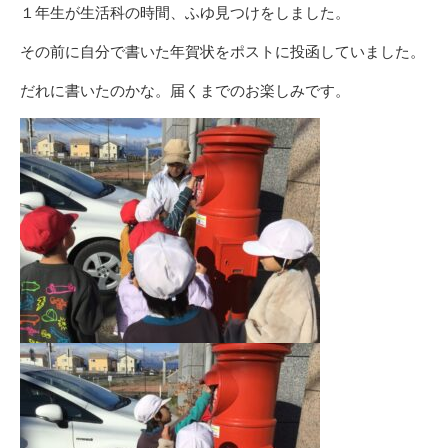
リ
１年生が生活科の時間、ふゆ見つけをしました。
ー
その前に自分で書いた年賀状をポストに投函していました。
だれに書いたのかな。届くまでのお楽しみです。