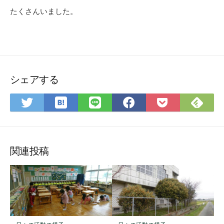
たくさんいました。
シェアする
は
Fee
Twitter
LINE
Facebook
Pocket
て
で
で
で
で
に
な
購
シ
シ
シ
保
ブ
読
ェ
ェ
ェ
存
ッ
ア
ア
ア
関連投稿
ク
マ
ー
ク
に
保