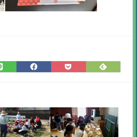
Feedly
LINE
Facebook
Pocket
で
で
で
に
購
シ
シ
保
読
ェ
ェ
存
ア
ア