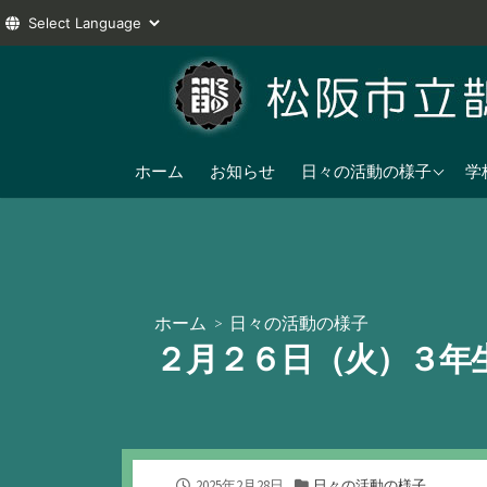
コ
ン
テ
ン
2025年度
ツ
ホーム
お知らせ
日々の活動の様子
学
へ
2024年度
ス
2023年度
キ
ッ
プ
ホーム
>
日々の活動の様子
２月２６日（火）３年
公
カ
2025年2月28日
日々の活動の様子