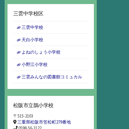
ー
カ
三雲中学校区
イ
ブ
三雲中学校
天白小学校
よねのしょう小学校
小野江小学校
三雲みんなの図書館コミュカル
松阪市立鵲小学校
〒515-2103
三重県松阪市笠松町279番地
0598-56-3122