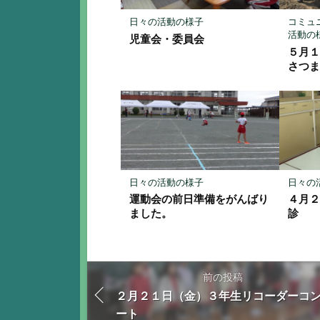
保
存
日々の活動の様子
コミュ
活動の
児童会・委員会
５月
さつ
日々の活動の様子
日々の
運動会の前日準備をがんばり
４月
ました。
診
前の投稿
２月２１日（金）３年生リコーダーコ
ート