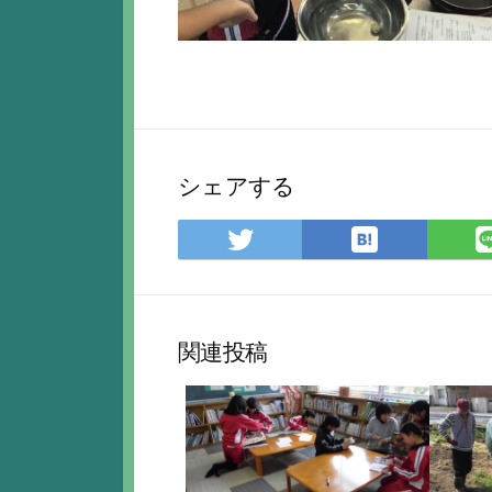
シェアする
は
Twitter
て
で
な
シ
ブ
ェ
ッ
ア
関連投稿
ク
マ
ー
ク
に