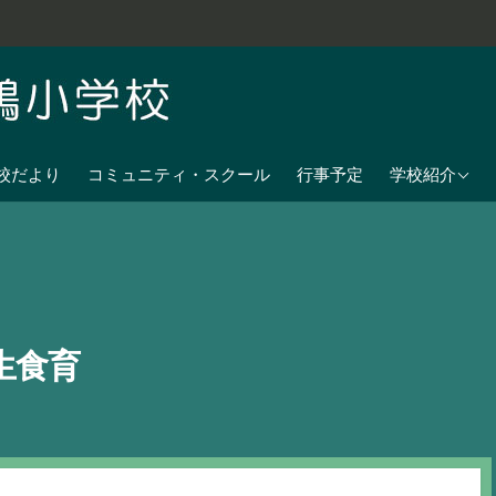
学校教育目標
校だより
コミュニティ・スクール
行事予定
学校紹介
七夕伝説の残
沿革
校歌
児童数
生食育
日課表
交通アクセス