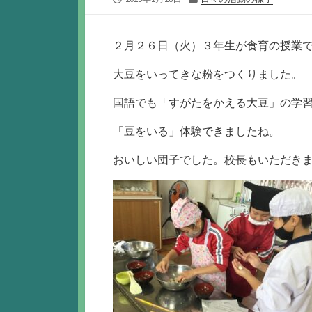
開
テ
日
ゴ
リ
２月２６日（火）３年生が食育の授業
ー
大豆をいってきな粉をつくりました。
国語でも「すがたをかえる大豆」の学
「豆をいる」体験できましたね。
おいしい団子でした。校長もいただき