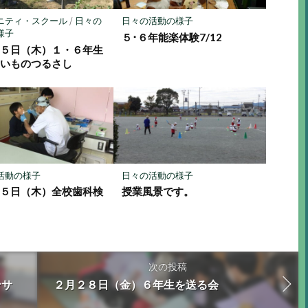
ニティ・スクール
/
日々の
日々の活動の様子
様子
５･６年能楽体験7/12
１５日（木）１・６年生
まいものつるさし
活動の様子
日々の活動の様子
２５日（木）全校歯科検
授業風景です。
次の投稿
ンサ
２月２８日（金）６年生を送る会