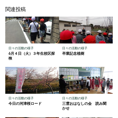
ブ
読
ェ
ェ
ェ
存
ッ
ア
ア
ア
関連投稿
ク
マ
ー
ク
に
保
日々の活動の様子
日々の活動の様子
存
6月４日（火）３年生校区探
卒業記念植樹
検
日々の活動の様子
日々の活動の様子
今日の河津桜ロード
三雲おはなしの会 読み聞
かせ