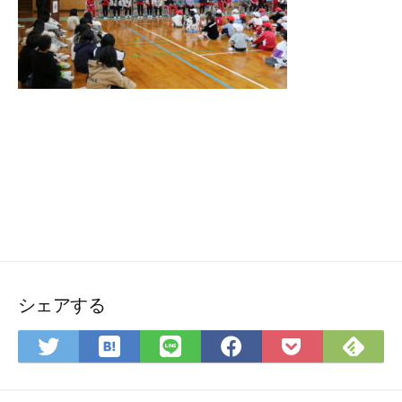
シェアする
は
Fee
Twitter
LINE
Facebook
Pocket
て
で
で
で
で
に
な
購
シ
シ
シ
保