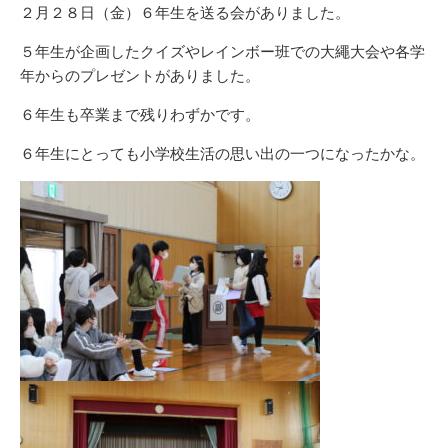
新
リ
２月２８日（金）６年生を送る会がありました。
日
ー
５年生が企画したクイズやレインボー班での大繩大会や各学
年からのプレゼントがありました。
６年生も卒業まで残りわずかです。
６年生にとっても小学校生活の思い出の一つになったかな。