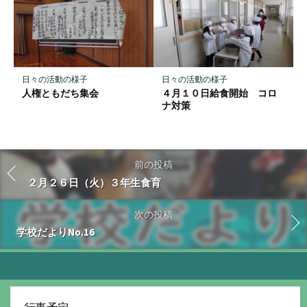
日々の活動の様子
日々の活動の様子
人権ともだち集会
４月１０日給食開始 コロ
ナ対策
前の投稿
２月２６日（火）３年生食育
次の投稿
学校だよりNo.16