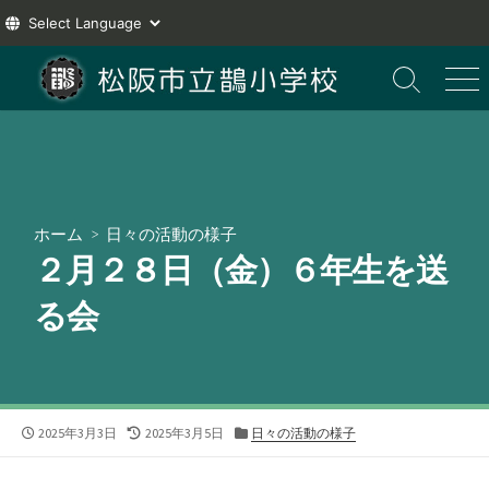
コ
ン
検
メ
索
ニ
テ
切
ュ
ン
り
ー
ツ
替
え
へ
ス
ホーム
>
日々の活動の様子
キ
２月２８日（金）６年生を送
ッ
プ
る会
公
最
カ
2025年3月3日
2025年3月5日
日々の活動の様子
開
終
テ
日
更
ゴ