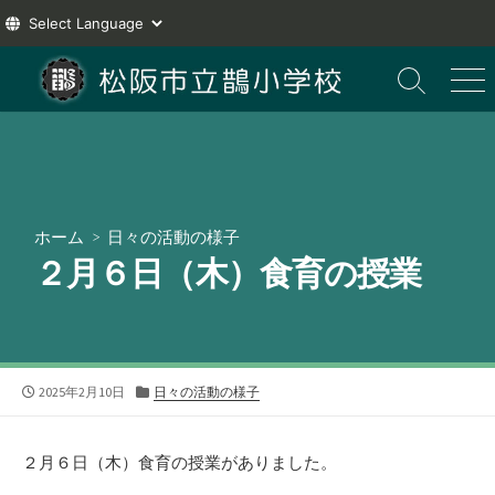
コ
ン
検
メ
索
ニ
テ
切
ュ
ン
り
ー
ツ
替
え
へ
ス
ホーム
>
日々の活動の様子
キ
２月６日（木）食育の授業
ッ
プ
公
カ
2025年2月10日
日々の活動の様子
開
テ
日
ゴ
リ
２月６日（木）食育の授業がありました。
ー