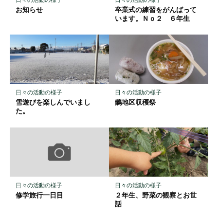
存
お知らせ
卒業式の練習をがんばって
います。Ｎｏ２ ６年生
日々の活動の様子
日々の活動の様子
雪遊びを楽しんでいまし
鵲地区収穫祭
た。
日々の活動の様子
日々の活動の様子
２年生、野菜の観察とお世
修学旅行一日目
話