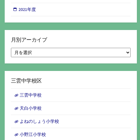
2021年度
月別アーカイブ
月
別
ア
ー
カ
イ
三雲中学校区
ブ
三雲中学校
天白小学校
よねのしょう小学校
小野江小学校