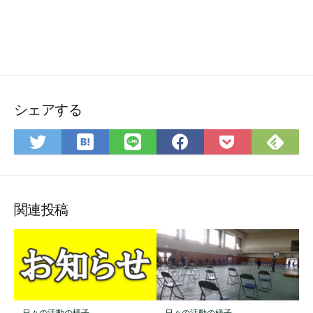
シェアする
は
Fee
Twitter
LINE
Facebook
Pocket
て
で
で
で
で
に
な
購
シ
シ
シ
保
ブ
読
ェ
ェ
ェ
存
ッ
ア
ア
ア
関連投稿
ク
マ
ー
ク
に
保
日々の活動の様子
日々の活動の様子