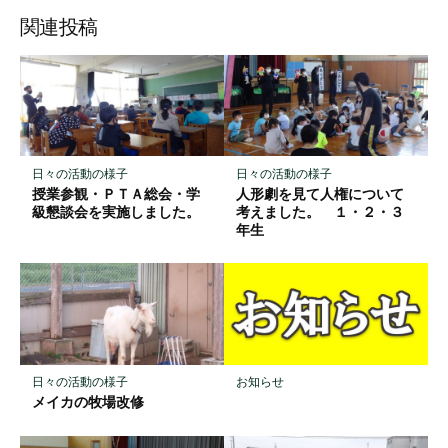
ブ
読
ェ
ェ
ェ
存
ッ
ア
ア
ア
関連投稿
ク
マ
ー
ク
に
保
日々の活動の様子
日々の活動の様子
存
授業参観・ＰＴＡ総会・学
人形劇を見て人権について
級懇談会を実施しました。
考えました。 １・２・３
年生
お知らせ
日々の活動の様子
メイカの牧場改修