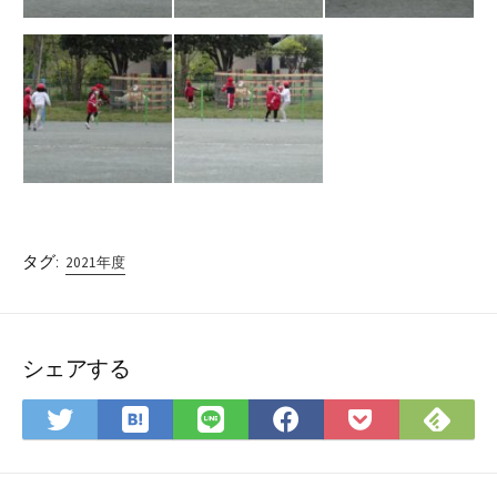
タグ:
2021年度
シェアする
は
Fee
Twitter
LINE
Facebook
Pocket
て
で
で
で
で
に
な
購
シ
シ
シ
保