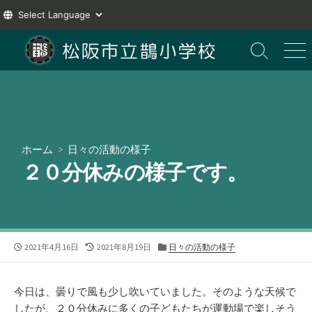
コ
ン
検
メ
索
ニ
テ
切
ュ
ン
り
ー
ツ
替
え
へ
ス
ホーム
>
日々の活動の様子
キ
２０分休みの様子です。
ッ
プ
公
最
カ
2021年4月16日
2021年8月19日
日々の活動の様子
開
終
テ
日
更
ゴ
新
リ
今日は、曇りで風も少し吹いていました。そのような天候で
日
ー
したが、２０分休みに多くの子どもたちが運動場で楽しそう