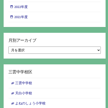
2022年度
2021年度
月別アーカイブ
月
別
ア
ー
カ
イ
三雲中学校区
ブ
三雲中学校
天白小学校
よねのしょう小学校