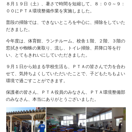
新
リ
８月１９日（土）、暑さで時間を短縮して、８：００～９：
日
ー
００にＰＴＡ環境整備作業を実施しました。
普段の掃除では、できないところを中心に、掃除をしていた
だきました。
今年度は、体育館、ランチルーム、校舎１階、２階、３階の
窓拭きや蜘蛛の巣取り、流し、トイレ掃除、昇降口等を行
い、とてもきれいにしていただきました。
９月１日から始まる学校生活も、ＰＴＡの皆さんで力を合わ
せて、気持ちよくしていただいたことで、子どもたちもよい
環境で過ごすことができます。
保護者の皆さん、ＰＴＡ役員のみなさん、ＰＴＡ環境整備部
のみなさん、本当にありがとうございました。