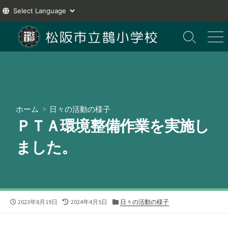
コ
ン
検
メ
索
ニ
テ
切
ュ
ン
り
ー
ツ
替
え
へ
ス
ホーム
>
日々の活動の様子
キ
ＰＴＡ環境整備作業を実施し
ッ
プ
ました。
公
最
カ
2023年8月19日
2024年4月5日
日々の活動の様子
開
終
テ
日
更
ゴ