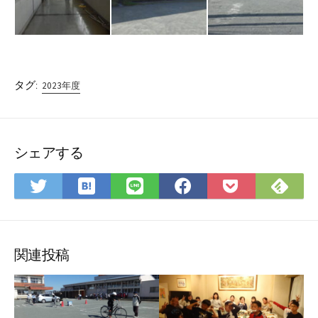
タグ:
2023年度
シェアする
は
Fee
Twitter
LINE
Facebook
Pocket
て
で
で
で
で
に
な
購
シ
シ
シ
保
ブ
読
ェ
ェ
ェ
存
ッ
ア
ア
ア
関連投稿
ク
マ
ー