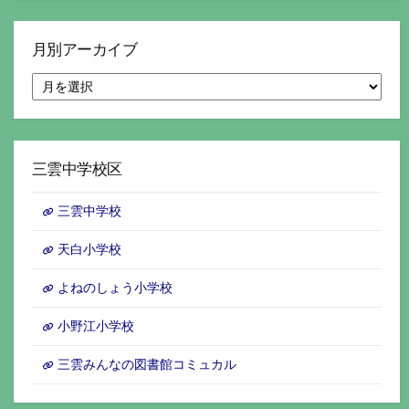
月別アーカイブ
月
別
ア
ー
カ
イ
三雲中学校区
ブ
三雲中学校
天白小学校
よねのしょう小学校
小野江小学校
三雲みんなの図書館コミュカル