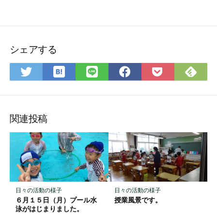
シェアする
は
Fee
Twitter
LINE
Facebook
Pocket
て
で
で
で
で
に
な
購
シ
シ
シ
保
ブ
読
ェ
ェ
ェ
存
ッ
ア
ア
ア
関連投稿
ク
マ
ー
ク
に
保
日々の活動の様子
日々の活動の様子
存
６月１５日（月）プール水
授業風景です。
泳がはじまりました。