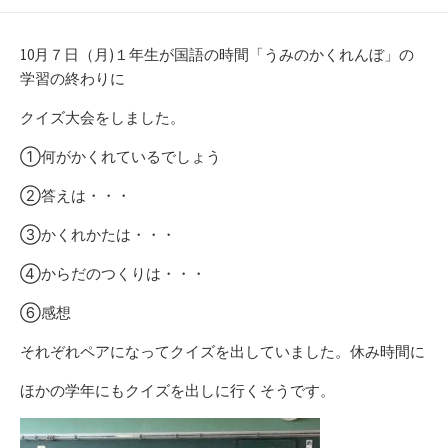
開
テ
日
ゴ
リ
10月７日（月)１年生が国語の時間「うみのかくれんぼ」の
ー
学習の終わりに
クイズ大会をしました。
①何がかくれているでしょう
②答えは・・・
③かくれかたは・・・
④からだのつくりは・・・
⑥感想
それぞれペアになってクイズを出していました。休み時間に
ほかの学年にもクイズを出しに行くそうです。