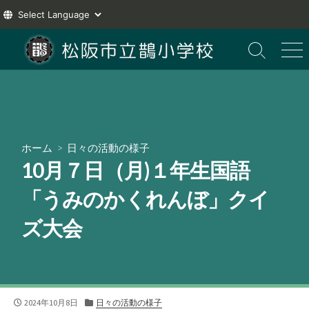
コ
ン
検
メ
索
ニ
テ
切
ュ
ン
り
ー
ツ
替
え
へ
ス
ホーム
>
日々の活動の様子
キ
10月７日（月)１年生国語
ッ
プ
「うみのかくれんぼ」クイ
ズ大会
公
カ
2024年10月8日
日々の活動の様子