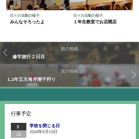
日々の活動の様子
日々の活動の様子
みんなそろったよ
１年生教室でお店開店
前の投稿
修学旅行２日目
次の投稿
1,2年五主海岸潮干狩り
行事予定
学校を閉じる日
8
2026年8月10日
10