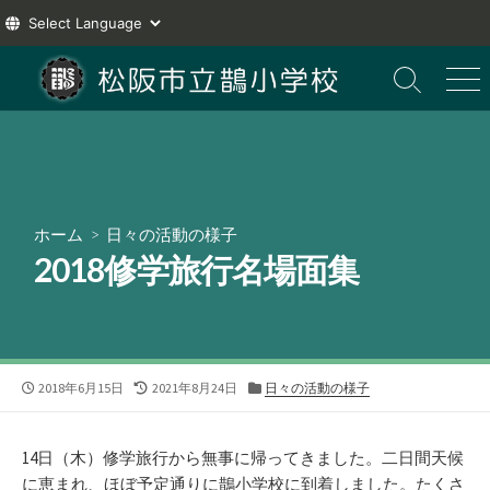
コ
ン
検
メ
索
ニ
テ
切
ュ
ン
り
ー
ツ
替
え
へ
ス
ホーム
>
日々の活動の様子
キ
2018修学旅行名場面集
ッ
プ
公
最
カ
2018年6月15日
2021年8月24日
日々の活動の様子
開
終
テ
日
更
ゴ
新
リ
14日（木）修学旅行から無事に帰ってきました。二日間天候
日
ー
に恵まれ、ほぼ予定通りに鵲小学校に到着しました。たくさ