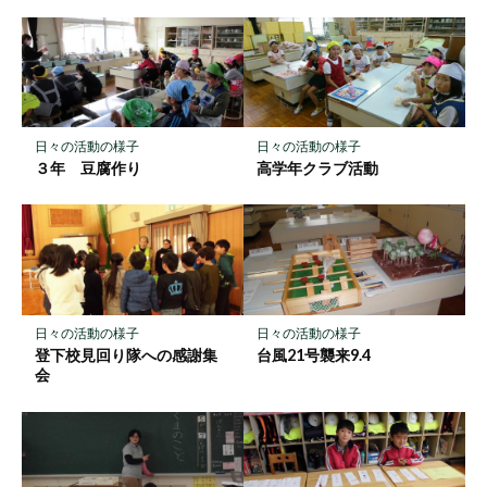
ク
マ
ー
ク
に
保
日々の活動の様子
日々の活動の様子
存
３年 豆腐作り
高学年クラブ活動
日々の活動の様子
日々の活動の様子
登下校見回り隊への感謝集
台風21号襲来9.4
会