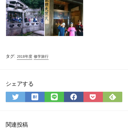
タグ:
2018年度
修学旅行
シェアする
は
Fee
Twitter
LINE
Facebook
Pocket
て
で
で
で
で
に
な
購
シ
シ
シ
保
ブ
読
ェ
ェ
ェ
存
ッ
ア
ア
ア
関連投稿