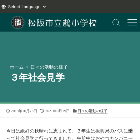
コ
ン
検
メ
索
ニ
テ
切
ュ
ン
り
ー
ツ
替
え
へ
ス
ホーム
>
日々の活動の様子
キ
３年社会見学
ッ
プ
公
最
カ
2018年10月25日
2021年8月19日
日々の活動の様子
開
終
テ
日
更
ゴ
新
リ
今日は絶好の秋晴れに恵まれて、３年生は振興局のバスに乗
日
ー
って社会見学に行ってきました。午前中はおやつカンパニー