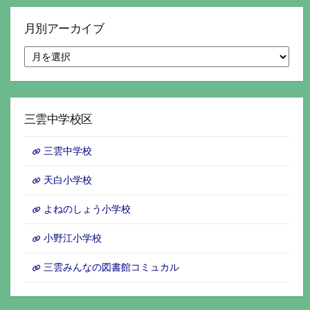
月別アーカイブ
月
別
ア
ー
カ
イ
三雲中学校区
ブ
三雲中学校
天白小学校
よねのしょう小学校
小野江小学校
三雲みんなの図書館コミュカル