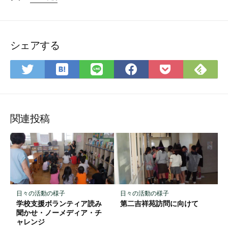
シェアする
は
Fee
Twitter
LINE
Facebook
Pocket
て
で
で
で
で
に
な
購
シ
シ
シ
保
ブ
読
ェ
ェ
ェ
存
ッ
ア
ア
ア
関連投稿
ク
マ
ー
ク
に
保
日々の活動の様子
日々の活動の様子
存
学校支援ボランティア読み
第二吉祥苑訪問に向けて
聞かせ・ノーメディア・チ
ャレンジ