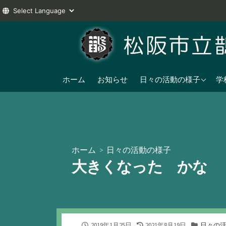
コ
ン
テ
ン
2025年度
ツ
ホーム
お知らせ
日々の活動の様子
学
へ
2024年度
ス
2023年度
キ
ッ
プ
ホーム
>
日々の活動の様子
大きくなった かな
公
最
カ
2019年1月25日
2021年8月19日
日々の