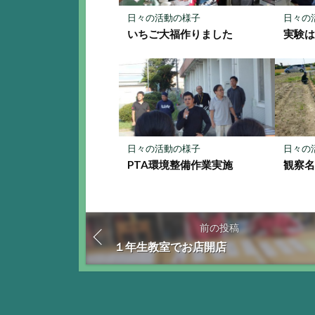
保
存
日々の活動の様子
日々の
いちご大福作りました
実験
日々の活動の様子
日々の
PTA環境整備作業実施
観察
前の投稿
１年生教室でお店開店