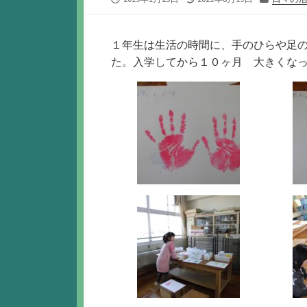
開
終
テ
日
更
ゴ
新
リ
１年生は生活の時間に、手のひらや足
日
ー
た。入学してから１０ヶ月 大きくな