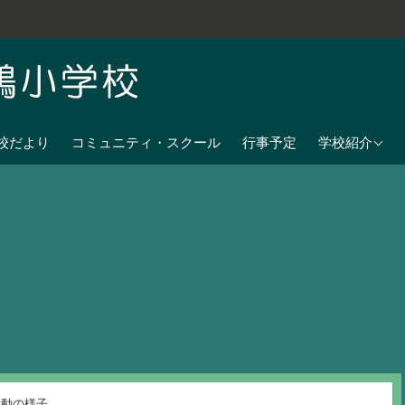
学校教育目標
校だより
コミュニティ・スクール
行事予定
学校紹介
七夕伝説の残
沿革
校歌
児童数
日課表
交通アクセス
活動の様子