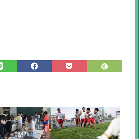
Feedly
LINE
Facebook
Pocket
で
で
で
に
購
シ
シ
保
読
ェ
ェ
存
ア
ア