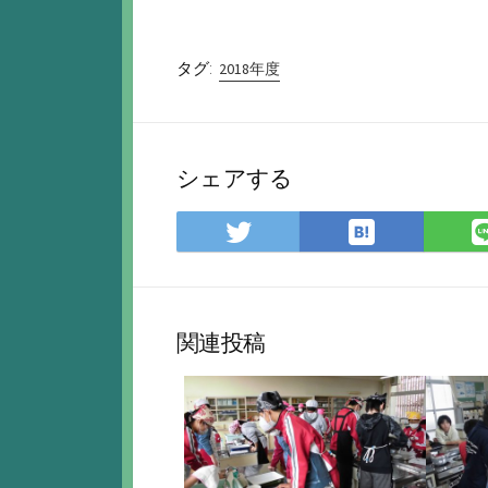
タグ:
2018年度
シェアする
は
Twitter
て
で
な
シ
ブ
ェ
ッ
ア
関連投稿
ク
マ
ー
ク
に