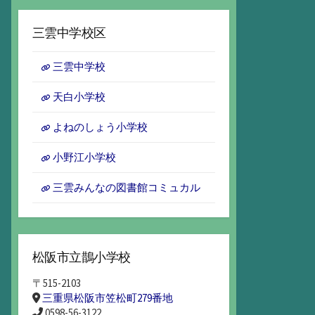
ー
カ
三雲中学校区
イ
ブ
三雲中学校
天白小学校
よねのしょう小学校
小野江小学校
三雲みんなの図書館コミュカル
松阪市立鵲小学校
〒515-2103
三重県松阪市笠松町279番地
0598-56-3122