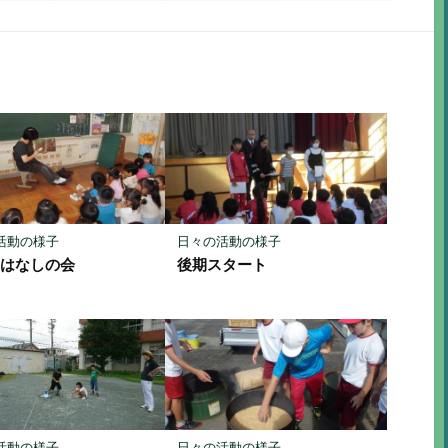
で
で
で
に
購
シ
シ
保
読
ェ
ェ
存
ア
ア
活動の様子
日々の活動の様子
おはなしの会
後期スタート
活動の様子
日々の活動の様子