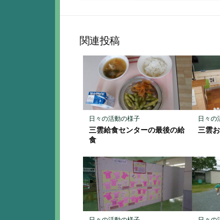
て
で
な
シ
ブ
ェ
ッ
ア
関連投稿
ク
マ
ー
ク
に
保
存
日々の活動の様子
日々の
三雲給食センターの最後の給
三雲
食
日々の活動の様子
日々の