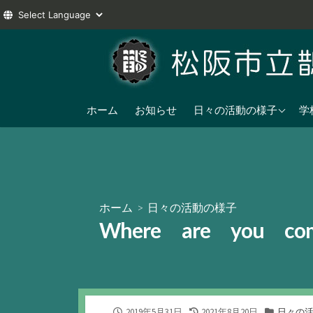
コ
ン
テ
ン
2025年度
ツ
ホーム
お知らせ
日々の活動の様子
学
へ
2024年度
ス
2023年度
キ
ッ
プ
ホーム
>
日々の活動の様子
Where are you c
公
最
カ
2019年5月31日
2021年8月20日
日々の