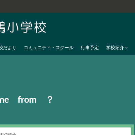
学校教育目標
校だより
コミュニティ・スクール
行事予定
学校紹介
七夕伝説の残
沿革
校歌
児童数
ome from ？
日課表
交通アクセス
活動の様子