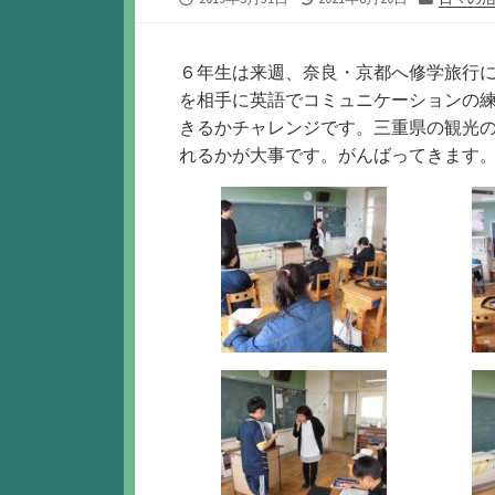
開
終
テ
日
更
ゴ
新
リ
６年生は来週、奈良・京都へ修学旅行に
日
ー
を相手に英語でコミュニケーションの
きるかチャレンジです。三重県の観光
れるかが大事です。がんばってきます