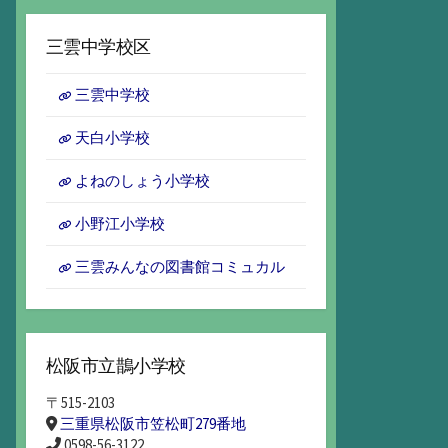
ー
カ
三雲中学校区
イ
ブ
三雲中学校
天白小学校
よねのしょう小学校
小野江小学校
三雲みんなの図書館コミュカル
松阪市立鵲小学校
〒515-2103
三重県松阪市笠松町279番地
0598-56-3122