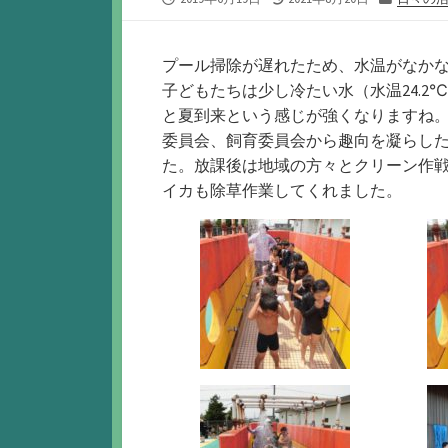
開
終
テ
日
更
ゴ
新
リ
プール掃除が遅れたため、水温がなか
日
ー
子どもたちは少し冷たい水（水温24.
と夏到来という感じが強くなりますね。
委員会、飼育委員会から趣向を凝らし
た。放課後は地域の方々とクリーン作
イカも除草作業してくれました。