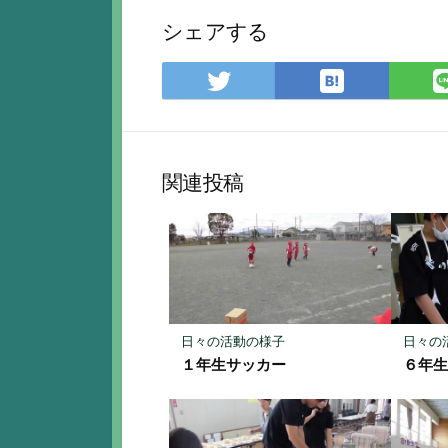
シェアする
は
Twitter
て
で
な
シ
ブ
ェ
ッ
ア
関連投稿
ク
マ
ー
ク
に
保
存
日々の活動の様子
日々の
１年生サッカー
６年