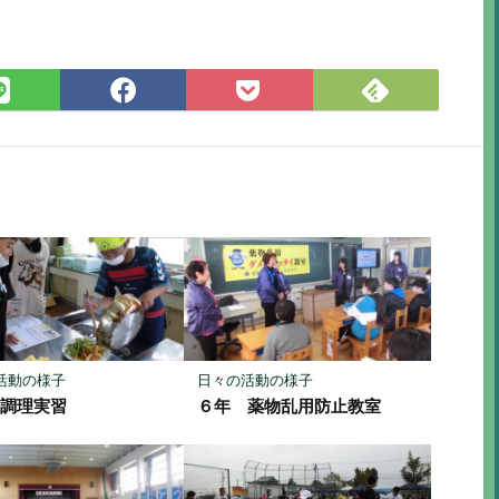
Feedly
LINE
Facebook
Pocket
で
で
で
に
購
シ
シ
保
読
ェ
ェ
存
ア
ア
活動の様子
日々の活動の様子
生調理実習
６年 薬物乱用防止教室