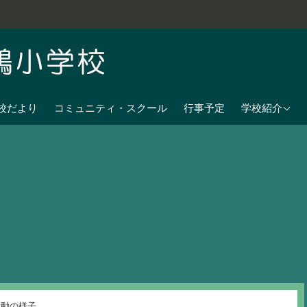
学校教育目標
校だより
コミュニティ・スクール
行事予定
学校紹介
七夕伝説の残
沿革
校歌
児童数
日課表
交通アクセス
活動の様子