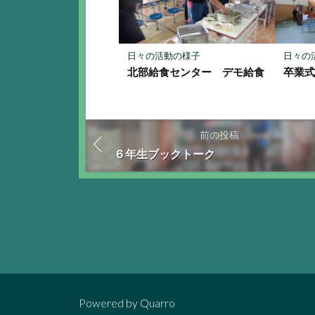
日々の活動の様子
日々の
北部給食センター デモ給食
卒業
前の投稿
６年生ブックトーク
Powered by
Quarro