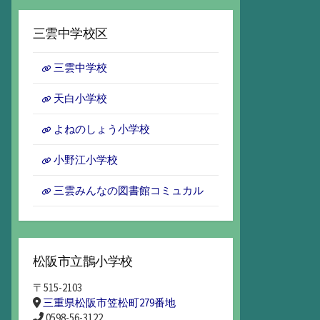
ー
カ
三雲中学校区
イ
ブ
三雲中学校
天白小学校
よねのしょう小学校
小野江小学校
三雲みんなの図書館コミュカル
松阪市立鵲小学校
〒515-2103
三重県松阪市笠松町279番地
0598-56-3122