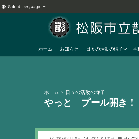
コ
ン
テ
ン
2025年度
ツ
ホーム
お知らせ
日々の活動の様子
学
へ
2024年度
ス
2023年度
キ
ッ
プ
ホーム
>
日々の活動の様子
やっと プール開き！
公
最
カ
2019年6月19日
2021年8月20日
日々の