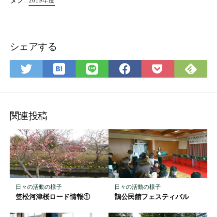
タグ:
2019年度
シェアする
は
Fee
Twitter
LINE
Facebook
Pocket
て
で
で
で
で
に
な
購
シ
シ
シ
保
ブ
読
ェ
ェ
ェ
存
ッ
ア
ア
ア
関連投稿
ク
マ
ー
ク
に
保
日々の活動の様子
日々の活動の様子
存
笠松河津桜ロード情報①
鵲公民館フェスティバル