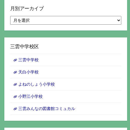
月別アーカイブ
月
別
ア
ー
カ
イ
三雲中学校区
ブ
三雲中学校
天白小学校
よねのしょう小学校
小野江小学校
三雲みんなの図書館コミュカル