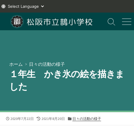
コ
ン
検
メ
索
ニ
テ
切
ュ
ン
り
ー
ツ
替
え
へ
ス
ホーム
>
日々の活動の様子
キ
１年生 かき氷の絵を描きま
ッ
プ
した
公
最
カ
2020年7月22日
2021年8月20日
日々の活動の様子
開
終
テ
日
更
ゴ