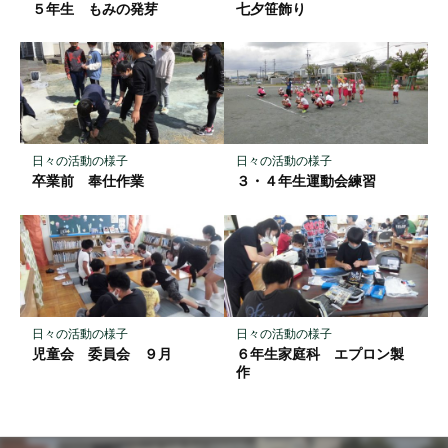
存
５年生 もみの発芽
七夕笹飾り
日々の活動の様子
日々の活動の様子
卒業前 奉仕作業
３・４年生運動会練習
日々の活動の様子
日々の活動の様子
児童会 委員会 ９月
６年生家庭科 エプロン製
作