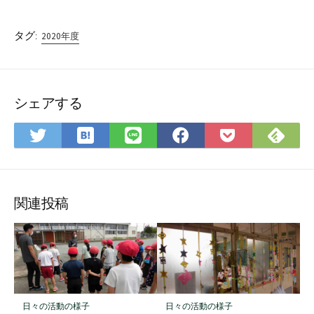
タグ:
2020年度
シェアする
は
Fee
Twitter
LINE
Facebook
Pocket
て
で
で
で
で
に
な
購
シ
シ
シ
保
ブ
読
ェ
ェ
ェ
存
ッ
ア
ア
ア
関連投稿
ク
マ
ー
ク
に
保
日々の活動の様子
日々の活動の様子