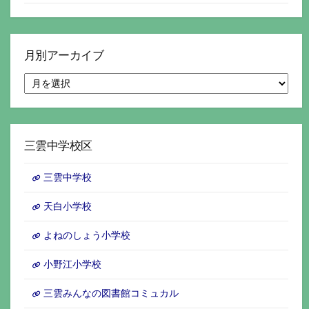
月別アーカイブ
月
別
ア
ー
カ
イ
三雲中学校区
ブ
三雲中学校
天白小学校
よねのしょう小学校
小野江小学校
三雲みんなの図書館コミュカル