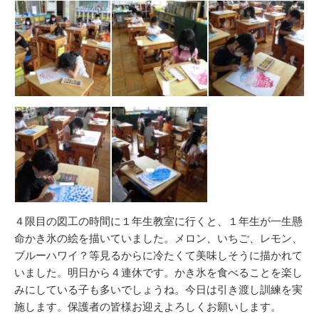
新
リ
日
ー
４限目の図工の時間に１年生教室に行くと、１年生が一生懸
命かき氷の絵を描いていました。メロン、いちご、レモン、
ブルーハワイ？等見るからに冷たくて美味しそうに描かれて
いました。明日から４連休です。かき氷を食べることを楽し
みにしている子も多いでしょうね。今日は引き渡し訓練を実
施します。保護者の皆様お迎えよろしくお願いします。