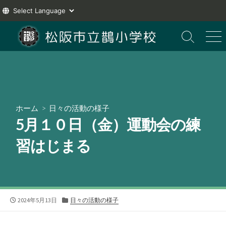
コ
ン
検
メ
索
ニ
テ
切
ュ
ン
り
ー
ツ
替
え
へ
ス
ホーム
>
日々の活動の様子
キ
5月１０日（金）運動会の練
ッ
プ
習はじまる
公
カ
2024年5月13日
日々の活動の様子
開
テ
日
ゴ