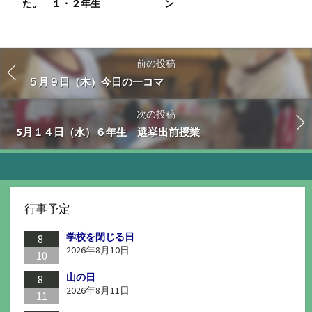
た。 １・２年生
ン
前の投稿
５月９日（木）今日の一コマ
次の投稿
5月１４日（水）６年生 選挙出前授業
行事予定
学校を閉じる日
8
2026年8月10日
10
山の日
8
2026年8月11日
11