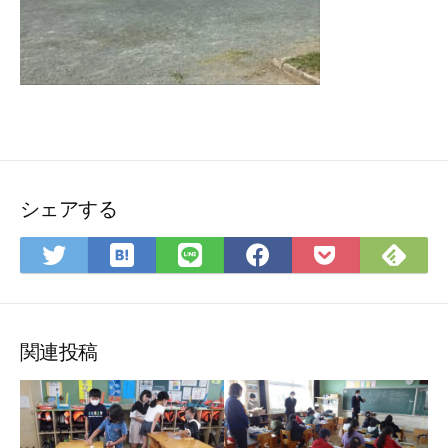
シェアする
は
Fee
Twitter
LINE
Facebook
Pocket
て
で
で
で
で
に
な
購
シ
シ
シ
保
ブ
読
ェ
ェ
ェ
存
ッ
ア
ア
ア
関連投稿
ク
マ
ー
ク