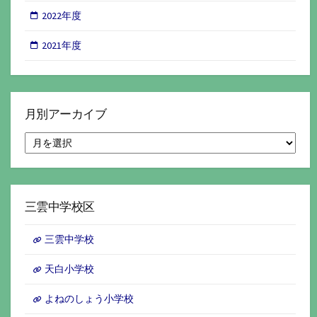
2022年度
2021年度
月別アーカイブ
月
別
ア
ー
カ
イ
三雲中学校区
ブ
三雲中学校
天白小学校
よねのしょう小学校