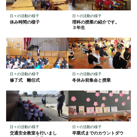
に
保
日々の活動の様子
日々の活動の様子
存
休み時間の様子
理科の授業の紹介です。
３年生
日々の活動の様子
日々の活動の様子
修了式 離任式
冬休み前集会と授業
日々の活動の様子
日々の活動の様子
交通安全教室を行いまし
卒業式までのカウントダウ