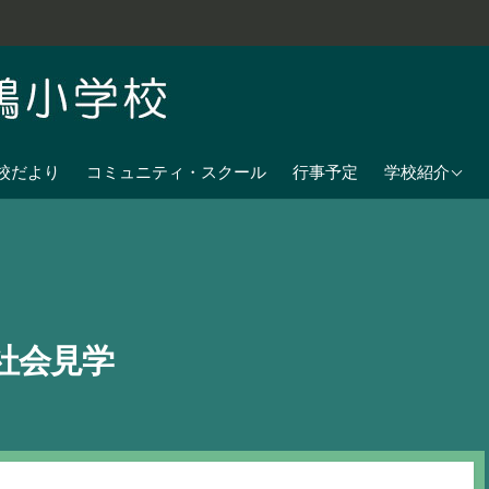
学校教育目標
校だより
コミュニティ・スクール
行事予定
学校紹介
七夕伝説の残
沿革
校歌
児童数
社会見学
日課表
交通アクセス