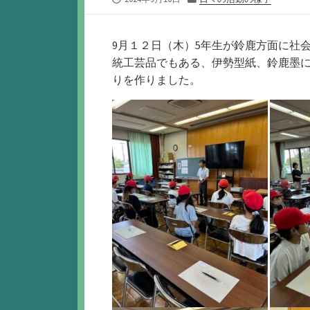
開
テ
日
ゴ
リ
9月１２日（木）5年生が鈴鹿方面に社
ー
統工芸品でもある、伊勢型紙、鈴鹿墨
りを作りました。