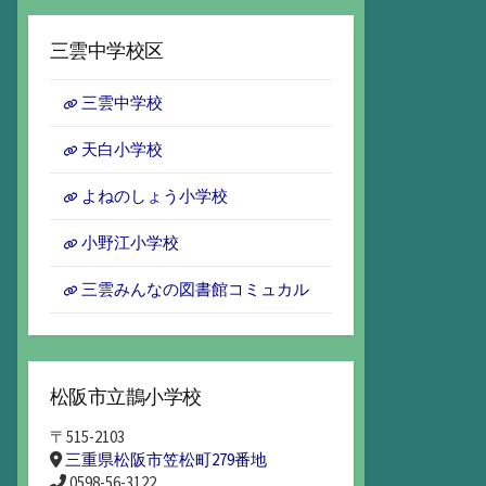
ー
カ
三雲中学校区
イ
ブ
三雲中学校
天白小学校
よねのしょう小学校
小野江小学校
三雲みんなの図書館コミュカル
松阪市立鵲小学校
〒515-2103
三重県松阪市笠松町279番地
0598-56-3122