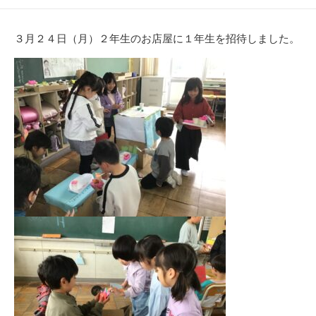
開
テ
日
ゴ
リ
３月２４日（月）２年生のお店屋に１年生を招待しました。
ー