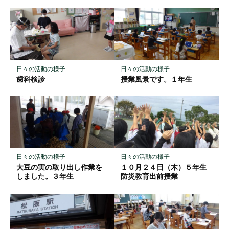
ク
マ
ー
ク
に
保
日々の活動の様子
日々の活動の様子
存
歯科検診
授業風景です。１年生
日々の活動の様子
日々の活動の様子
大豆の実の取り出し作業を
１０月２４日（木）５年生
しました。３年生
防災教育出前授業