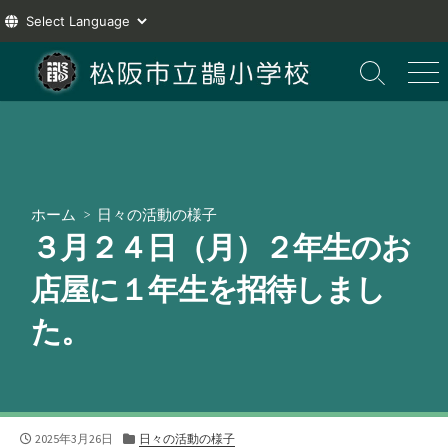
コ
ン
検
メ
索
ニ
テ
切
ュ
ン
り
ー
ツ
替
え
へ
ス
ホーム
>
日々の活動の様子
キ
３月２４日（月）２年生のお
ッ
プ
店屋に１年生を招待しまし
た。
公
カ
2025年3月26日
日々の活動の様子