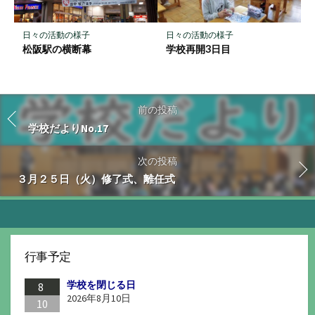
日々の活動の様子
日々の活動の様子
松阪駅の横断幕
学校再開3日目
前の投稿
学校だよりNo.17
次の投稿
３月２５日（火）修了式、離任式
行事予定
学校を閉じる日
8
2026年8月10日
10