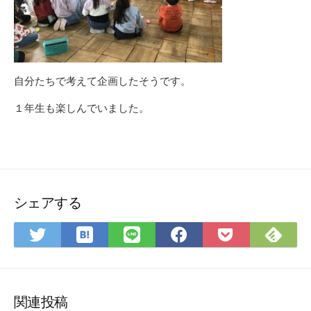
自分たちで考えて企画したそうです。
１年生も楽しんでいました。
シェアする
は
Fee
Twitter
LINE
Facebook
Pocket
て
で
で
で
で
に
な
購
シ
シ
シ
保
ブ
読
ェ
ェ
ェ
存
ッ
ア
ア
ア
関連投稿