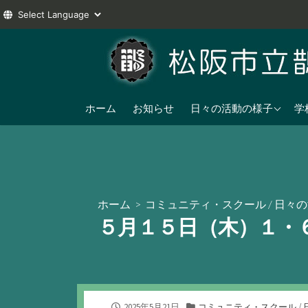
コ
ン
テ
ン
2025年度
ツ
ホーム
お知らせ
日々の活動の様子
学
へ
2024年度
ス
2023年度
キ
ッ
プ
ホーム
>
コミュニティ・スクール
/
日々の
５月１５日（木）１・
公
カ
2025年5月21日
コミュニティ・スクール
/