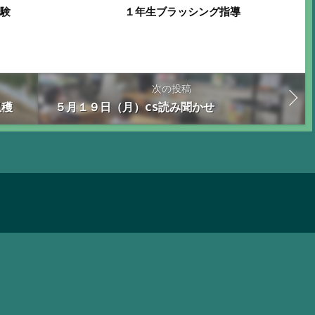
体験
１年生ブラッシング指導
次の投稿
収穫
５月１９日（月）CS読み聞かせ