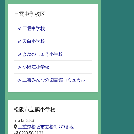
ー
カ
三雲中学校区
イ
ブ
三雲中学校
天白小学校
よねのしょう小学校
小野江小学校
三雲みんなの図書館コミュカル
松阪市立鵲小学校
〒515-2103
三重県松阪市笠松町279番地
0598-56-3122