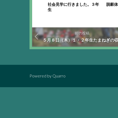
社会見学に行きました。３年
脱穀
生
前の投稿
５月８日（木）１・２年生たまねぎの
Powered by
Quarro