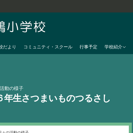
学校教育目標
校だより
コミュニティ・スクール
行事予定
学校紹介
七夕伝説の残
沿革
校歌
活動の様子
児童数
６年生さつまいものつるさし
日課表
交通アクセス
日々の活動の様子