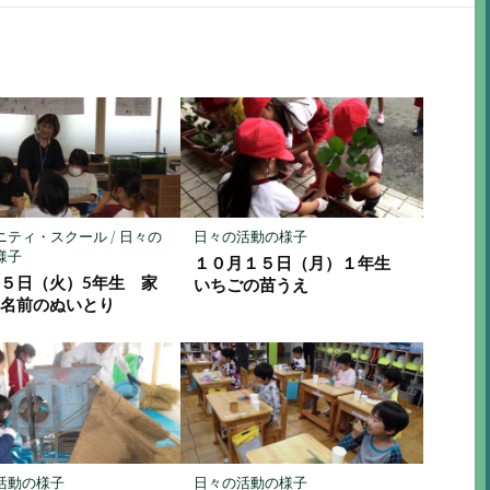
購
シ
シ
保
読
ェ
ェ
存
ア
ア
ニティ・スクール
/
日々の
日々の活動の様子
様子
１０月１５日（月）１年生
５日（火）5年生 家
いちごの苗うえ
 名前のぬいとり
活動の様子
日々の活動の様子