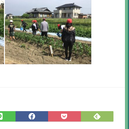
Feedly
LINE
Facebook
Pocket
で
で
で
に