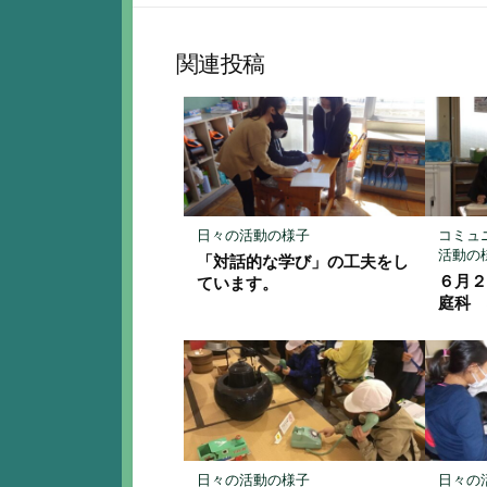
な
シ
ブ
ェ
ッ
ア
関連投稿
ク
マ
ー
ク
に
保
存
日々の活動の様子
コミュ
活動の
「対話的な学び」の工夫をし
６月２
ています。
庭科
日々の活動の様子
日々の