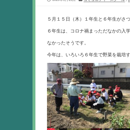
開
テ
日
ゴ
リ
５月１５日（木）１年生と６年生がさ
ー
６年生は、コロナ禍まっただなかの入
なかったそうです。
今年は、いろいろ６年生で野菜を栽培