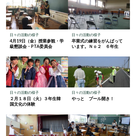
マ
ー
ク
に
保
日々の活動の様子
日々の活動の様子
存
4月19日（金）授業参観・学
卒業式の練習をがんばって
級懇談会・PTA委員会
います。Ｎｏ２ ６年生
日々の活動の様子
日々の活動の様子
２月１８日（火）３年生韓
やっと プール開き！
国文化の体験