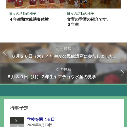
日々の活動の様子
日々の活動の様子
４年生和太鼓演奏体験
食育の学習の紹介です。
３年生
前の投稿
６月２６日（木）４年生が公民館講座に参加しました。
次の投稿
６月３０日（月）２年生ヤマチョウ水産の見学
行事予定
学校を閉じる日
8
2026年8月10日