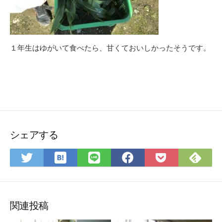
１年生はゆがいて食べたら、甘くておいしかったそうです。
シェアする
は
Fee
Twitter
LINE
Facebook
Pocket
て
で
で
で
で
に
な
購
シ
シ
シ
保
ブ
読
ェ
ェ
ェ
存
ッ
ア
ア
ア
関連投稿
ク