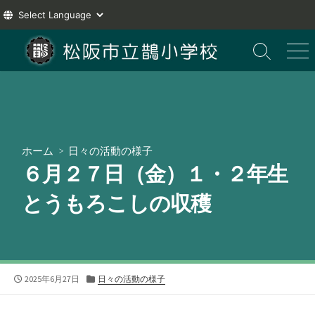
コ
ン
検
メ
索
ニ
テ
切
ュ
ン
り
ー
ツ
替
え
へ
ス
ホーム
>
日々の活動の様子
キ
６月２７日（金）１・２年生
ッ
プ
とうもろこしの収穫
公
カ
2025年6月27日
日々の活動の様子
開
テ
日
ゴ