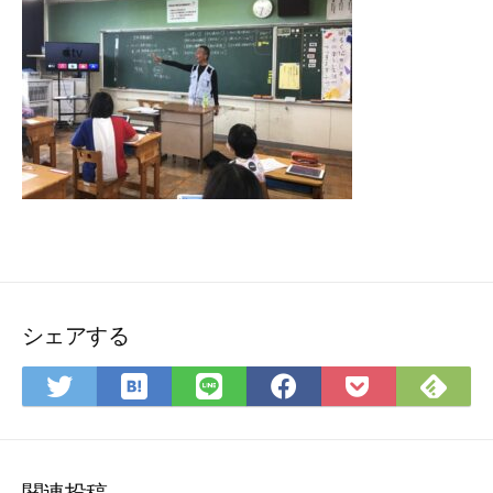
シェアする
は
Fee
Twitter
LINE
Facebook
Pocket
て
で
で
で
で
に
な
購
シ
シ
シ
保
ブ
読
ェ
ェ
ェ
存
ッ
ア
ア
ア
関連投稿