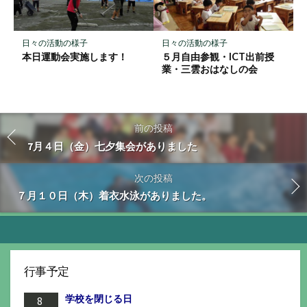
日々の活動の様子
日々の活動の様子
本日運動会実施します！
５月自由参観・ICT出前授
業・三雲おはなしの会
前の投稿
7月４日（金）七夕集会がありました
次の投稿
７月１０日（木）着衣水泳がありました。
行事予定
学校を閉じる日
8