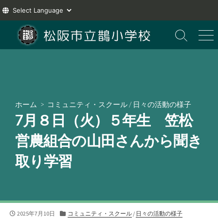
コ
ン
検
メ
索
ニ
テ
切
ュ
ン
り
ー
ツ
替
え
へ
ス
ホーム
>
コミュニティ・スクール
/
日々の活動の様子
キ
7月８日（火）５年生 笠松
ッ
プ
営農組合の山田さんから聞き
取り学習
公
カ
2025年7月10日
コミュニティ・スクール
/
日々の活動の様子