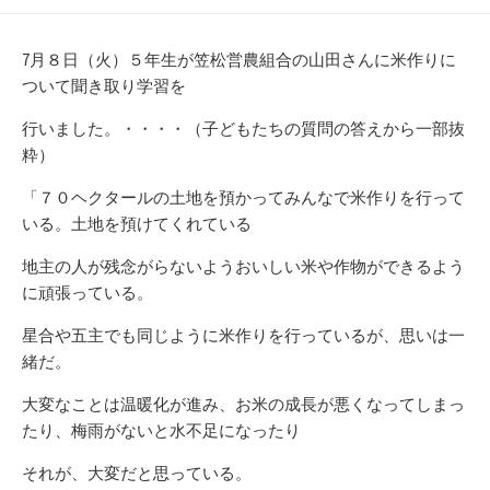
開
テ
日
ゴ
リ
7月８日（火）５年生が笠松営農組合の山田さんに米作りに
ー
ついて聞き取り学習を
行いました。・・・・（子どもたちの質問の答えから一部抜
粋）
「７０ヘクタールの土地を預かってみんなで米作りを行って
いる。土地を預けてくれている
地主の人が残念がらないようおいしい米や作物ができるよう
に頑張っている。
星合や五主でも同じように米作りを行っているが、思いは一
緒だ。
大変なことは温暖化が進み、お米の成長が悪くなってしまっ
たり、梅雨がないと水不足になったり
それが、大変だと思っている。