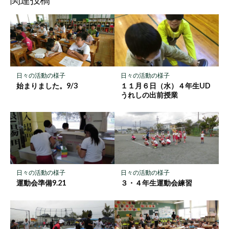
ク
マ
ー
ク
に
保
日々の活動の様子
日々の活動の様子
存
始まりました。9/3
１１月６日（水）４年生UD
うれしの出前授業
日々の活動の様子
日々の活動の様子
運動会準備9.21
３・４年生運動会練習