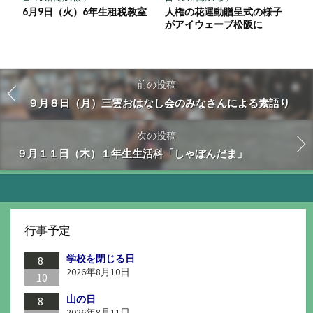
6月9日（火）6年生租税教室
人権の花運動贈呈式の様子
がアイウェーブ松阪に
前の投稿
９月８日（月）三雲おはなし会のみなさんによる素語り
次の投稿
９月１１日（木）１年生生活科「しゃぼんだま」
行事予定
学校を閉じる日
8
2026年8月10日
10
山の日
8
2026年8月11日