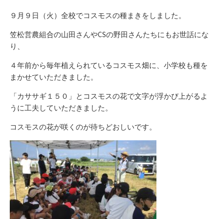
ゴ
新
リ
日
９月９日（火）全校でコスモスの種まきをしました。
ー
笠松営農組合の山田さんやCSの野田さんたちにもお世話にな
り、
４年前から毎年植えられているコスモス畑に、小学校も種を
まかせていただきました。
「カササギ１５０」とコスモスの花で文字が浮かび上がるよ
うに工夫していただきました。
コスモスの花が咲くのが待ちどおしいです。