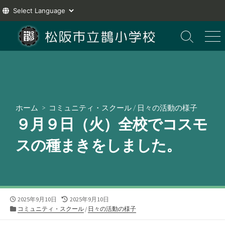
コ
ン
検
メ
索
ニ
テ
切
ュ
ン
り
ー
ツ
替
え
へ
ス
ホーム
>
コミュニティ・スクール
/
日々の活動の様子
キ
９月９日（火）全校でコスモ
ッ
プ
スの種まきをしました。
公
最
2025年9月10日
2025年9月10日
開
カ
終
コミュニティ・スクール
/
日々の活動の様子
日
テ
更