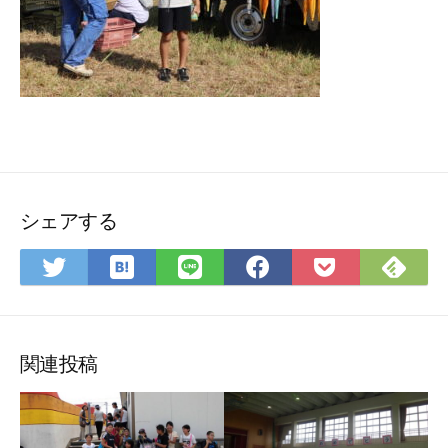
シェアする
は
Fee
Twitter
LINE
Facebook
Pocket
て
で
で
で
で
に
な
購
シ
シ
シ
保
ブ
読
ェ
ェ
ェ
存
ッ
ア
ア
ア
関連投稿
ク
マ
ー