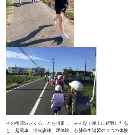
その後津波がくることを想定し、みんなで屋上に避難したあ
と、起震車、消火訓練、煙体験、心肺蘇生講習の４つの体験