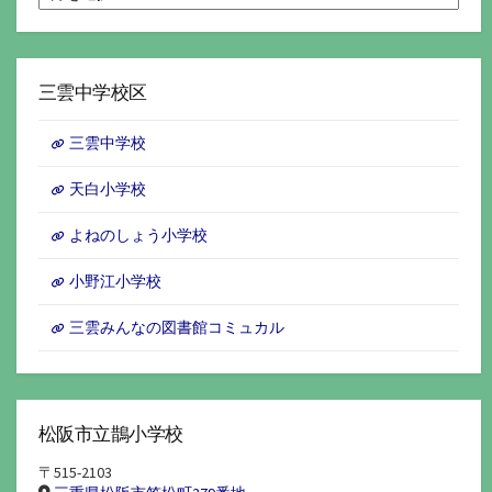
別
ア
ー
カ
イ
三雲中学校区
ブ
三雲中学校
天白小学校
よねのしょう小学校
小野江小学校
三雲みんなの図書館コミュカル
松阪市立鵲小学校
〒515-2103