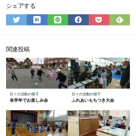
シェアする
は
Fee
Twitter
LINE
Facebook
Pocket
て
で
で
で
で
に
な
購
シ
シ
シ
保
ブ
読
ェ
ェ
ェ
存
ッ
ア
ア
ア
関連投稿
ク
マ
ー
ク
に
保
日々の活動の様子
日々の活動の様子
存
各学年でお楽しみ会
ふれあいもちつき大会