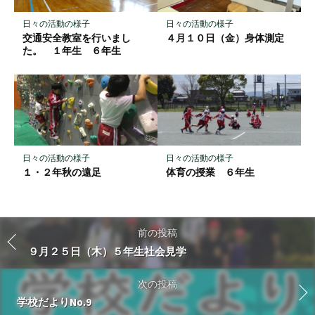
日々の活動の様子
日々の活動の様子
交通安全教室を行いまし
４月１０日（金）身体測定
た。 １年生 ６年生
日々の活動の様子
日々の活動の様子
１・２年秋の遠足
体育の授業 ６年生
前の投稿
９月２５日（木）５年生社会見学
次の投稿
学校だよりNo.9