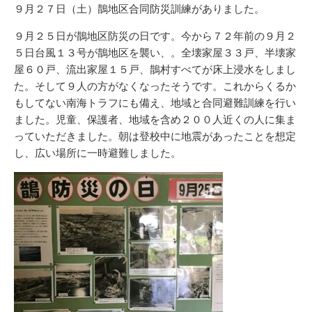
新
リ
９月２７日（土）鵲地区合同防災訓練がありました。
日
ー
９月２５日が鵲地区防災の日です。今から７２年前の９月２
５日台風１３号が鵲地区を襲い、。全壊家屋３３戸、半壊家
屋６０戸、流出家屋１５戸、鵲村すべてが床上浸水をしまし
た。そして９人の方がなくなったそうです。これからくるか
もしてない南海トラフにも備え、地域と合同避難訓練を行い
ました。児童、保護者、地域を含め２００人近くの人に集ま
っていただきました。朝は登校中に地震があったことを想定
し、広い場所に一時避難しました。