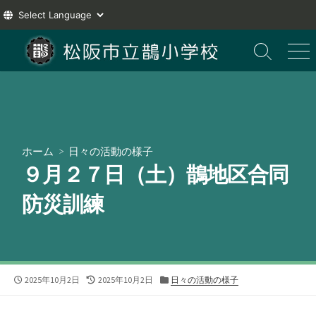
コ
ン
検
メ
索
ニ
テ
切
ュ
ン
り
ー
ツ
替
え
へ
ス
ホーム
>
日々の活動の様子
キ
９月２７日（土）鵲地区合同
ッ
プ
防災訓練
公
最
カ
2025年10月2日
2025年10月2日
日々の活動の様子
開
終
テ
日
更
ゴ