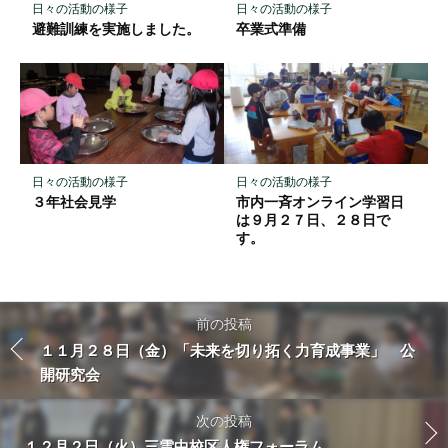
日々の活動の様子
日々の活動の様子
避難訓練を実施しました。
卒業式準備
日々の活動の様子
日々の活動の様子
３年社会見学
市内一斉オンライン学習日
は９月２７日、２８日で
す。
前の投稿
１１月２８日（金）「未来を切り拓く力育成事業」 公
開研究会
次の投稿
１２月２日（火）三雲中校区人権フォーラム