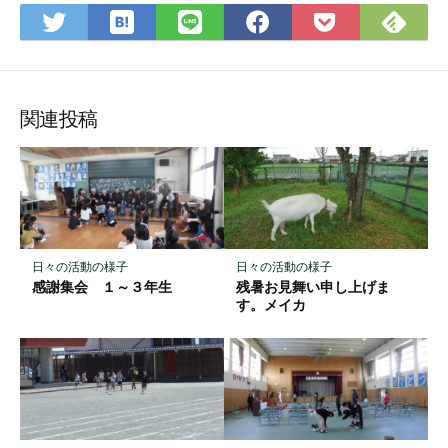
は
Fee
Twitter
LINE
Facebook
Pocket
て
で
で
で
で
に
な
購
シ
シ
シ
保
ブ
読
ェ
ェ
ェ
存
ッ
ア
ア
ア
関連投稿
ク
マ
ー
ク
に
保
日々の活動の様子
日々の活動の様子
存
感謝集会 １～３年生
残暑お見舞い申し上げま
す。メイカ