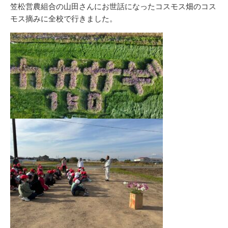
リ
笠松営農組合の山田さんにお世話になったコスモス畑のコス
ー
モス摘みに全校で行きました。