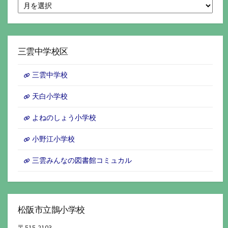
月
別
ア
ー
カ
イ
三雲中学校区
ブ
三雲中学校
天白小学校
よねのしょう小学校
小野江小学校
三雲みんなの図書館コミュカル
松阪市立鵲小学校
〒515-2103