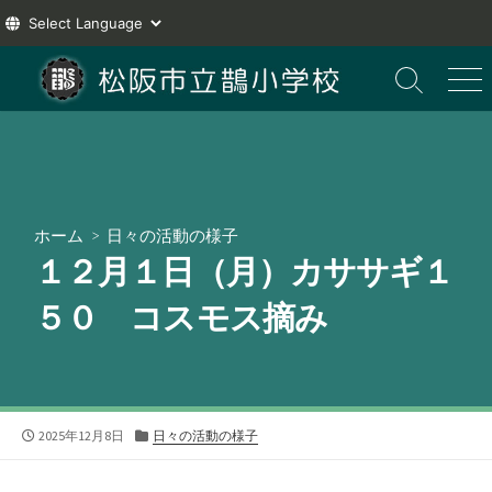
コ
ン
検
メ
索
ニ
テ
切
ュ
ン
り
ー
ツ
替
え
へ
ス
ホーム
>
日々の活動の様子
キ
１２月１日（月）カササギ１
ッ
プ
５０ コスモス摘み
公
カ
2025年12月8日
日々の活動の様子
開
テ
日
ゴ